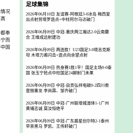
足球集锦
际情况
2026年06月10日 友谊赛-阿根廷3-0冰岛 梅西复
而真
出点射劳塔罗造点+中柱阿尔马达破门
2026年06月09日 中冠-重庆两江瀚达2-0云南爨
华都奉
合 王维成远射建功
马宁而
得中国
2026年06月09日 两连胜！U23国足3-0塔吉克斯
坦 木塔力甫闪击+造点向余望点射
2026年06月09日 热身赛1胜1平！国足主场0-0泰
国 张玉宁抢点中柱国足24脚射门未果
2026年06月09日 中冠-自贡弘祥电碳0-2四川叁
壹捌重龙 李尚霖、邹齐破门
2026年06月09日 中冠-广州联增城澳体1-1广州
黄埔志诚 莫汝恒绝平
2026年06月09日 中冠-广东晨星创尔特2-1泰州
早茶黑马 罗凯、王伟轩破门