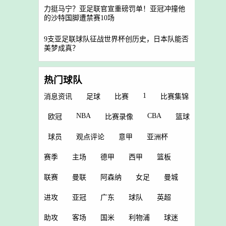
力挺马宁？亚足联官宣重磅罚单！亚冠冲撞他
的沙特国脚遭禁赛10场
9支亚足联球队征战世界杯创历史，日本队能否
美梦成真？
热门球队
1
消息资讯
足球
比赛
比赛集锦
NBA
CBA
欧冠
比赛录像
篮球
球员
观点评论
意甲
亚洲杯
赛季
主场
德甲
西甲
篮板
联赛
曼联
阿森纳
女足
曼城
进攻
亚冠
广东
球队
英超
助攻
客场
国米
利物浦
球迷