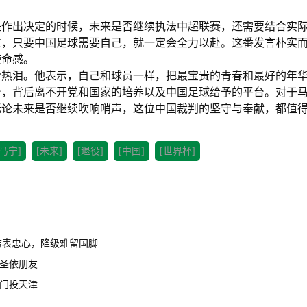
是作出决定的时候，未来是否继续执法中超联赛，还需要结合实
位，只要中国足球需要自己，就一定会全力以赴。这番发言朴实
使命感。
含热泪。他表示，自己和球员一样，把最宝贵的青春和最好的年
台，背后离不开党和国家的培养以及中国足球给予的平台。对于
无论未来是否继续吹响哨声，这位中国裁判的坚守与奉献，都值
[马宁]
[未来]
[退役]
[中国]
[世界杯]
劳表忠心，降级难留国脚
黄圣依朋友
二门投天津