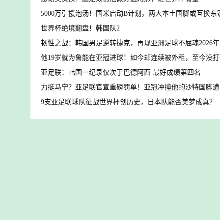
5000万引援泡汤！国米启动B计划，两大本土国脚或互换东
世界杯绝境翻盘！韩国队2
韧性之战：韩国男足逆转捷克，再现亚洲足球不屈魂2026
他19岁就为鲁能在亚冠进球！如今却连续被外租，至今没
亚足联：韩国一纪录仅次于巴德阿西 最好成绩第四名
力挺马宁？亚足联官宣重磅罚单！亚冠冲撞他的沙特国脚遭
9支亚足联球队征战世界杯创历史，日本队能否美梦成真？