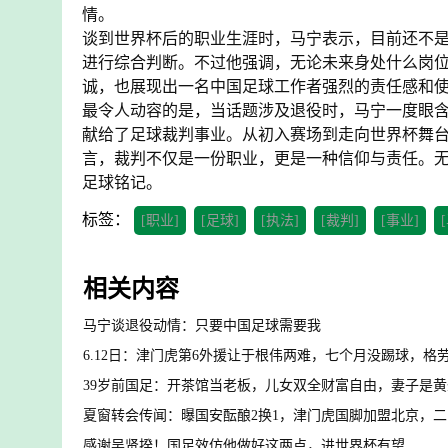
情。
谈到世界杯后的职业生涯时，马宁表示，目前还不
进行综合判断。不过他强调，无论未来身处什么岗
诚，也展现出一名中国足球工作者强烈的责任感和
最令人动容的是，当话题涉及退役时，马宁一度眼
献给了足球裁判事业。从初入赛场到走向世界杯舞
言，裁判不仅是一份职业，更是一种信仰与责任。
足球铭记。
标签：
[职业]
[足球]
[执法]
[裁判]
[事业]
相关内容
马宁谈退役动情：只要中国足球需要我
6.12日：津门虎第6外援让于根伟两难，七个月没踢球，格
39岁前国足：开茶馆当老板，儿女双全财富自由，妻子是
夏窗转会传闻：曝国安酝酿2换1，津门虎国脚加盟北京，
感谢吴贤揆！国足效仿他做好这两点，进世界杯有望