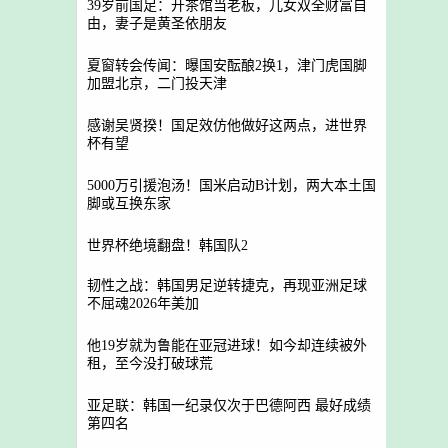
39岁前国足：开茶馆当老板，儿女双全财富自
由，妻子是黄圣依朋友
夏窗转会传闻：曝国安酝酿2换1，津门虎国脚
加盟北京，二门投天津
感谢吴贤揆！国足效仿他做好这两点，进世界
杯有望
5000万引援泡汤！国米启动B计划，两大本土国
脚或互换东家
世界杯绝境翻盘！韩国队2
韧性之战：韩国男足逆转捷克，再现亚洲足球
不屈魂2026年美加
他19岁就为鲁能在亚冠进球！如今却连续被外
租，至今没打破球荒
亚足联：韩国一纪录仅次于巴德阿西 最好成绩
第四名