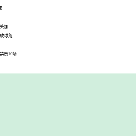
家
年美加
打破球荒
禁赛10场