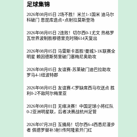
足球集锦
2026年08月05日 2场不胜！米兰1-1国米 迪马尔
科破门 恩昆库造点+点射拉莫斯登场
2026年08月05日 2连败！切尔西0-1尤文 热格罗
瓦世界波制胜穆德里克时隔614天复出
2026年08月05日 马雷斯卡首胜!曼城3-1K联赛全
明星 赖因德斯努里破门塞梅尼奥助攻
2026年08月05日 友谊赛-苏莱破门迪巴拉助攻
罗马4-1纽波特郡
2026年08月05日 友谊赛-C罗缺席西马坎送点 胜
利0-2不敌阿尔梅里亚
2026年08月01日 无缘决赛！中国足球小将红队
0-2亚洲明星联，后者决赛战杭州足管
2026年07月28日 互捅局！切尔西6-4西悉尼漫步
者 佩德罗替补3射1传阿隆索开门红