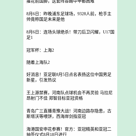
摧花前国脚，这套阵容踢中甲都困难
8月6日：昨晚浦东足球场，9328人前，枪手主
帅竟称国足未来是他
8月6日：连场头球绝杀！带刀后卫闪耀，U17国
足1
冠军杯：上海2
随着上海队2
好消息！亚足联8月5日点名表扬这位中国男足
新星，引发热议
王上源禁赛，河南队点球机会不再灵验 马拉尼
昂射门不佳 郑智目标亚冠资格
青岛广三直播青豫大战！河南边路存隐患，古
斯塔沃等喂饼，西海岸剑指亚冠
海港国安申花参赛！官方：亚冠精英和亚冠二
抽签仪式8月18日进行