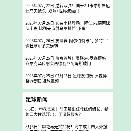
2026年07月27日 逆转取胜！国米2-1卡尔斯鲁厄
迪乌夫绝杀+双响+世界波破门
2026年07月26日 18名小将登场！拜仁1-2德丙球
队韦恩 比朔夫点射乌尔赖希“下蛋”
2026年07月26日 友谊赛-阿尔伯特破门 多特1-2
遭杜塞尔多夫逆转
2026年07月25日 热身首胜！曼联5-0罗森博格
齐尔克泽传射莱西德瓦尼阿玛斯破门
2026年07月25日 07月25日 足球友谊赛 罗森博
格vs曼联 进球视频
足球新闻
8.6日：申花官宣！前国脚出任教练组组长，新
帅四大候选浮出，于汉超救火？
8月6日：申花再无摇摇椅！海牛或上四大外援