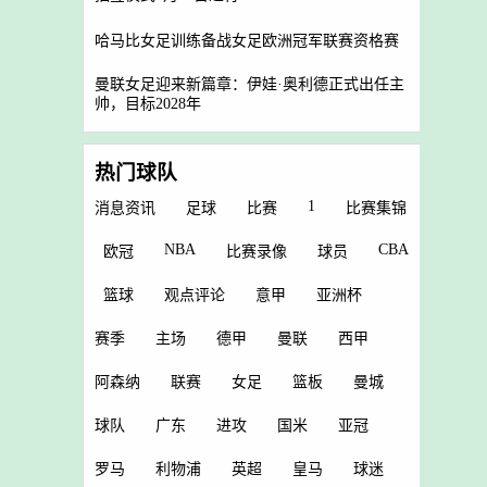
哈马比女足训练备战女足欧洲冠军联赛资格赛
曼联女足迎来新篇章：伊娃·奥利德正式出任主
帅，目标2028年
热门球队
1
消息资讯
足球
比赛
比赛集锦
NBA
CBA
欧冠
比赛录像
球员
篮球
观点评论
意甲
亚洲杯
赛季
主场
德甲
曼联
西甲
阿森纳
联赛
女足
篮板
曼城
球队
广东
进攻
国米
亚冠
罗马
利物浦
英超
皇马
球迷