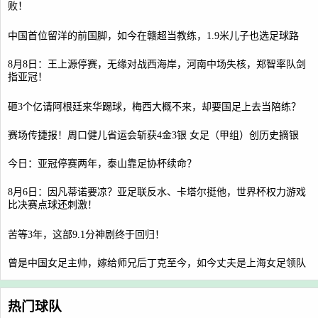
败！
中国首位留洋的前国脚，如今在赣超当教练，1.9米儿子也选足球路
8月8日：王上源停赛，无缘对战西海岸，河南中场失核，郑智率队剑
指亚冠！
砸3个亿请阿根廷来华踢球，梅西大概不来，却要国足上去当陪练？
赛场传捷报！周口健儿省运会斩获4金3银 女足（甲组）创历史摘银
今日：亚冠停赛两年，泰山靠足协杯续命？
8月6日：因凡蒂诺要凉？亚足联反水、卡塔尔挺他，世界杯权力游戏
比决赛点球还刺激！
苦等3年，这部9.1分神剧终于回归！
曾是中国女足主帅，嫁给师兄后丁克至今，如今丈夫是上海女足领队
热门球队