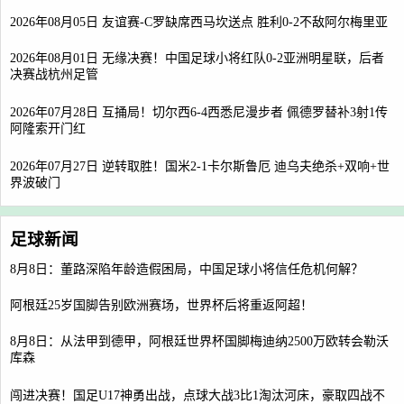
2026年08月05日 友谊赛-C罗缺席西马坎送点 胜利0-2不敌阿尔梅里亚
2026年08月01日 无缘决赛！中国足球小将红队0-2亚洲明星联，后者
决赛战杭州足管
2026年07月28日 互捅局！切尔西6-4西悉尼漫步者 佩德罗替补3射1传
阿隆索开门红
2026年07月27日 逆转取胜！国米2-1卡尔斯鲁厄 迪乌夫绝杀+双响+世
界波破门
足球新闻
8月8日：董路深陷年龄造假困局，中国足球小将信任危机何解？
阿根廷25岁国脚告别欧洲赛场，世界杯后将重返阿超！
8月8日：从法甲到德甲，阿根廷世界杯国脚梅迪纳2500万欧转会勒沃
库森
闯进决赛！国足U17神勇出战，点球大战3比1淘汰河床，豪取四战不