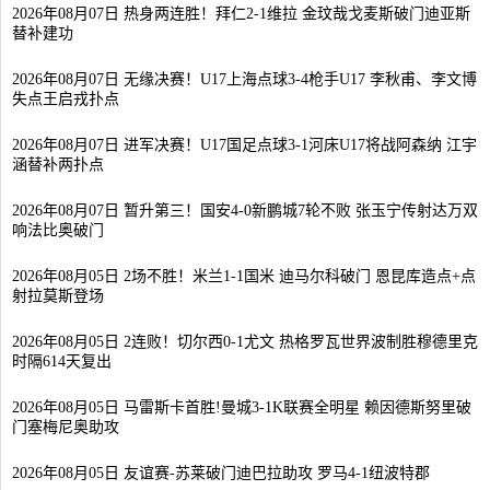
2026年08月07日 热身两连胜！拜仁2-1维拉 金玟哉戈麦斯破门迪亚斯
替补建功
2026年08月07日 无缘决赛！U17上海点球3-4枪手U17 李秋甫、李文博
失点王启戎扑点
2026年08月07日 进军决赛！U17国足点球3-1河床U17将战阿森纳 江宇
涵替补两扑点
2026年08月07日 暂升第三！国安4-0新鹏城7轮不败 张玉宁传射达万双
响法比奥破门
2026年08月05日 2场不胜！米兰1-1国米 迪马尔科破门 恩昆库造点+点
射拉莫斯登场
2026年08月05日 2连败！切尔西0-1尤文 热格罗瓦世界波制胜穆德里克
时隔614天复出
2026年08月05日 马雷斯卡首胜!曼城3-1K联赛全明星 赖因德斯努里破
门塞梅尼奥助攻
2026年08月05日 友谊赛-苏莱破门迪巴拉助攻 罗马4-1纽波特郡