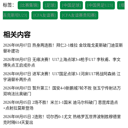
标签：
[比赛集锦]
[足球]
[中国足球]
[中国男足U23]
[塔
吉克斯坦U23]
[CFA友谊赛]
[CFA友谊赛贵阳赛]
相关内容
2026年08月07日 热身两连胜！拜仁2-1维拉 金玟哉戈麦斯破门迪亚斯
替补建功
2026年08月07日 无缘决赛！U17上海点球3-4枪手U17 李秋甫、李文
博失点王启戎扑点
2026年08月07日 进军决赛！U17国足点球3-1河床U17将战阿森纳 江
宇涵替补两扑点
2026年08月07日 暂升第三！国安4-0新鹏城7轮不败 张玉宁传射达万
双响法比奥破门
2026年08月05日 2场不胜！米兰1-1国米 迪马尔科破门 恩昆库造点
+点射拉莫斯登场
2026年08月05日 2连败！切尔西0-1尤文 热格罗瓦世界波制胜穆德里
克时隔614天复出