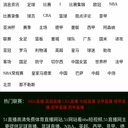
1
NBA
消息资讯
足球
比赛
比赛集锦
欧冠
CBA
比赛录像
球员
篮球
观点评论
意甲
亚洲杯
赛季
主场
德甲
曼联
西甲
阿森纳
联赛
女足
篮板
曼城
球队
广东
国米
进攻
亚冠
罗马
利物浦
英超
皇马
球迷
助攻
客场
国足
防守
切尔西
中国女篮
世界杯
法甲
NBA常规赛
皇家马德里
中国
巴萨
中超
中场
北京
那不勒斯
热门联赛：
NBA直播
英超直播
CBA直播
中超直播
法甲直播
德甲直
播
意甲直播
西甲直播
51直播高清免费体育直播网站,51网站看nba短视频,51直播网主
要提供足球直播、篮球直播、NBA、英超、西甲、意甲、德