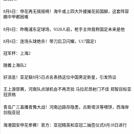
8月6日：申花再无摇摇椅！海牛或上四大外援摧花前国脚，这套阵容
踢中甲都困难
8月6日：昨晚浦东足球场，9328人前，枪手主帅竟称国足未来是他
8月6日：连场头球绝杀！带刀后卫闪耀，U17国足1
冠军杯：上海2
随着上海队2
好消息！亚足联8月5日点名表扬这位中国男足新星，引发热议
王上源禁赛，河南队点球机会不再灵验 马拉尼昂射门不佳 郑智目标亚
冠资格
青岛广三直播青豫大战！河南边路存隐患，古斯塔沃等喂饼，西海岸
剑指亚冠
海港国安申花参赛！官方：亚冠精英和亚冠二抽签仪式8月18日进行