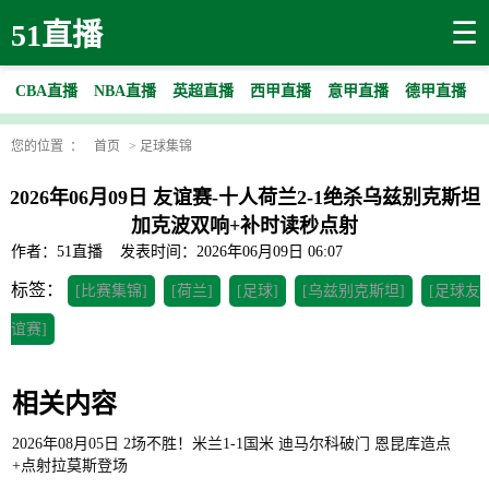
☰
51直播
CBA直播
NBA直播
英超直播
西甲直播
意甲直播
德甲直播
您的位置 ：
首页
>
足球集锦
2026年06月09日 友谊赛-十人荷兰2-1绝杀乌兹别克斯坦
加克波双响+补时读秒点射
作者：51直播
发表时间：2026年06月09日 06:07
标签：
[比赛集锦]
[荷兰]
[足球]
[乌兹别克斯坦]
[足球友
谊赛]
相关内容
2026年08月05日 2场不胜！米兰1-1国米 迪马尔科破门 恩昆库造点
+点射拉莫斯登场