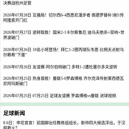
决赛战杭州足管
2026年07月28日 互捅局！切尔西6-4西悉尼漫步者 佩德罗替补3射1传
阿隆索开门红
2026年07月27日 逆转取胜！国米2-1卡尔斯鲁厄 迪乌夫绝杀+双响+世
界波破门
2026年07月26日 18名小将登场！拜仁1-2德丙球队韦恩 比朔夫点射乌
尔赖希“下蛋”
2026年07月26日 友谊赛-阿尔伯特破门 多特1-2遭杜塞尔多夫逆转
2026年07月25日 热身首胜！曼联5-0罗森博格 齐尔克泽传射莱西德瓦
尼阿玛斯破门
2026年07月25日 07月25日 足球友谊赛 罗森博格vs曼联 进球视频
足球新闻
8.6日：申花官宣！前国脚出任教练组组长，新帅四大候选浮出，于汉
超救火？