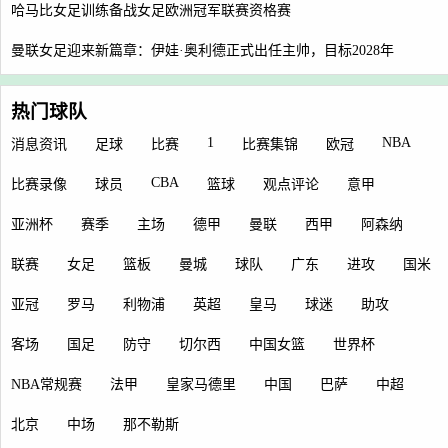
哈马比女足训练备战女足欧洲冠军联赛资格赛
曼联女足迎来新篇章：伊娃·奥利德正式出任主帅，目标2028年
热门球队
1
NBA
消息资讯
足球
比赛
比赛集锦
欧冠
CBA
比赛录像
球员
篮球
观点评论
意甲
亚洲杯
赛季
主场
德甲
曼联
西甲
阿森纳
联赛
女足
篮板
曼城
球队
广东
进攻
国米
亚冠
罗马
利物浦
英超
皇马
球迷
助攻
客场
国足
防守
切尔西
中国女篮
世界杯
NBA常规赛
法甲
皇家马德里
中国
巴萨
中超
北京
中场
那不勒斯