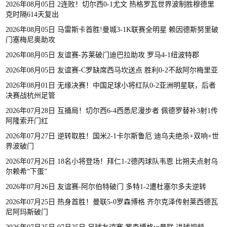
2026年08月05日 2连败！切尔西0-1尤文 热格罗瓦世界波制胜穆德里
克时隔614天复出
2026年08月05日 马雷斯卡首胜!曼城3-1K联赛全明星 赖因德斯努里破
门塞梅尼奥助攻
2026年08月05日 友谊赛-苏莱破门迪巴拉助攻 罗马4-1纽波特郡
2026年08月05日 友谊赛-C罗缺席西马坎送点 胜利0-2不敌阿尔梅里亚
2026年08月01日 无缘决赛！中国足球小将红队0-2亚洲明星联，后者
决赛战杭州足管
2026年07月28日 互捅局！切尔西6-4西悉尼漫步者 佩德罗替补3射1传
阿隆索开门红
2026年07月27日 逆转取胜！国米2-1卡尔斯鲁厄 迪乌夫绝杀+双响+世
界波破门
2026年07月26日 18名小将登场！拜仁1-2德丙球队韦恩 比朔夫点射乌
尔赖希“下蛋”
2026年07月26日 友谊赛-阿尔伯特破门 多特1-2遭杜塞尔多夫逆转
2026年07月25日 热身首胜！曼联5-0罗森博格 齐尔克泽传射莱西德瓦
尼阿玛斯破门