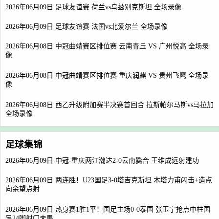
2026年06月09日 足球友谊赛 荷兰vs乌兹别克斯坦 全场录像
2026年06月09日 足球友谊赛 法国vs北爱尔兰 全场录像
2026年06月08日 中冠曲靖赛区排位赛 云南青丘 VS 广州悦高 全场录
像
2026年06月08日 中冠曲靖赛区排位赛 重庆润麒 VS 贵州飞鹰 全场录
像
2026年06月08日 西乙升级附加赛半决赛首回合 拉斯帕尔马斯vs马拉加
全场录像
足球集锦
2026年06月09日 中冠-重庆两江瀚达2-0云南爨合 王维成远射建功
2026年06月09日 两连胜！U23国足3-0塔吉克斯坦 木塔力甫闪击+造点
向余望点射
2026年06月09日 热身赛1胜1平！国足主场0-0泰国 张玉宁抢点中柱国
足24脚射门未果