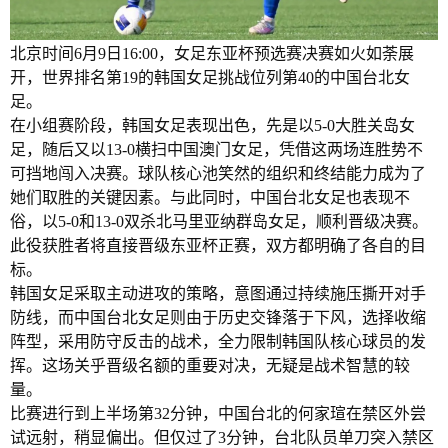
北京时间6月9日16:00，女足东亚杯预选赛决赛如火如荼展
开，世界排名第19的韩国女足挑战位列第40的中国台北女
足。
在小组赛阶段，韩国女足表现出色，先是以5-0大胜关岛女
足，随后又以13-0横扫中国澳门女足，凭借这两场连胜势不
可挡地闯入决赛。球队核心池笑然的组织和终结能力成为了
她们取胜的关键因素。与此同时，中国台北女足也表现不
俗，以5-0和13-0双杀北马里亚纳群岛女足，顺利晋级决赛。
此役获胜者将直接晋级东亚杯正赛，双方都明确了各自的目
标。
韩国女足采取主动进攻的策略，意图通过持续施压撕开对手
防线，而中国台北女足则由于历史交锋落于下风，选择收缩
阵型，采用防守反击的战术，全力限制韩国队核心球员的发
挥。这场关乎晋级名额的重要对决，无疑是战术智慧的较
量。
比赛进行到上半场第32分钟，中国台北的何家瑄在禁区外尝
试远射，稍显偏出。但仅过了3分钟，台北队员单刀突入禁区