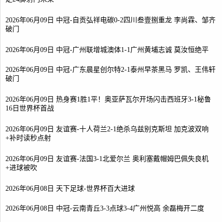
2026年06月09日 中冠-自贡弘祥电碳0-2四川叁壹捌重龙 李尚霖、邹齐
破门
2026年06月09日 中冠-广州联增城澳体1-1广州黄埔志诚 莫汝恒绝平
2026年06月09日 中冠-广东晨星创尔特2-1泰州早茶黑马 罗凯、王伟轩
破门
2026年06月09日 热身赛1胜1平！奥亚萨瓦尔开场闪击西班牙3-1秘鲁
16日世界杯首战
2026年06月09日 友谊赛-十人荷兰2-1绝杀乌兹别克斯坦 加克波双响
+补时读秒点射
2026年06月09日 友谊赛-法国3-1北爱尔兰 奥利塞戴帽姆巴佩失良机
+进球被吹
2026年06月08日 天下足球-世界杯百大进球
2026年06月08日 中冠-云南青丘3-3点球3-4广州悦高 余磊梅开二度