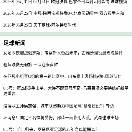
2026年05月31日 05月31日 欧冠决赛 巴黎圣日耳曼vs阿森纳 进球视频
2026年05月25日 中冠-陕西宝鸡联腾0-0北京灵动星空 双方握手言和
2026年05月25日 天下足球-阿尔特塔时代
足球新闻
女足今夜迎战俄罗斯：考察新人备战未来，古雅沙退役展玫瑰情怀
疆超联赛无弱旅 三队迎来首胜
在亚冠小组赛G组的第三轮比赛中，山东泰山客场挑战韩国球队仁
6.3号：第2成烫手山芋，大连不踢亚冠阿奇+马莱莱没必要换练好新星
更重要
淄博队主帅侯志强：城市联赛助力中国足球“基础建设”｜专访
坏消息！国足三名悍将受伤，邵佳一面临用人荒，武磊也难出场
6.3号：哈吉归来，罗马尼亚足球的25年之痒能解么？