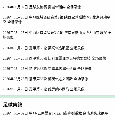
2026年06月02日 足球友谊赛 挪威vs瑞典 全场录像
2026年05月25日 中冠区域晋级赛第2轮 陕西宝鸡联腾 VS 北京灵动星
空 全场录像
2026年05月25日 中冠区域晋级赛第2轮 济南泉盛山大 VS 山东球探 全
场录像
2026年05月25日 意甲第38轮 莱切vs热那亚 全场录像
2026年05月25日 西甲第38轮 比利亚雷亚尔vs马德里竞技 全场录像
2026年05月25日 意甲第38轮 克雷莫内塞vs科莫 全场录像
2026年05月25日 意甲第38轮 都灵vs尤文图斯 全场录像
2026年05月25日 意甲第38轮 维罗纳vs罗马 全场录像
足球集锦
2026年06月02日 中冠-云南爨合1-1四川叁壹捌重龙 余杰迪头球绝平