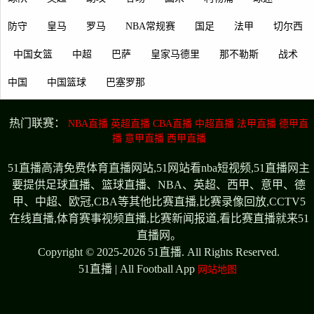
防守
皇马
罗马
NBA常规赛
国足
法甲
切尔西
中国女篮
中超
巴萨
皇家马德里
那不勒斯
战术
中国
中国篮球
巴塞罗那
热门联赛：
NBA直播
英超直播
CBA直播
中超直播
法甲直播
德甲直
播
意甲直播
西甲直播
51直播高清免费体育直播网站,51网站看nba短视频,51直播网主
要提供足球直播、篮球直播、NBA、英超、西甲、意甲、德
甲、中超、欧冠,CBA等其他比赛直播,比赛录像回放,CCTV5
在线直播,体育赛事视频直播,比赛新闻报道,看比赛直播就来51
直播网。
Copyright © 2025-2026 51直播. All Rights Reserved.
51直播 | All Football App
网站地图