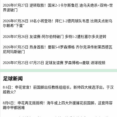
2026年07月27日 逆转取胜！国米2-1卡尔斯鲁厄 迪乌夫绝杀+双响+世
界波破门
2026年07月26日 18名小将登场！拜仁1-2德丙球队韦恩 比朔夫点射乌
尔赖希“下蛋”
2026年07月26日 友谊赛-阿尔伯特破门 多特1-2遭杜塞尔多夫逆转
2026年07月25日 热身首胜！曼联5-0罗森博格 齐尔克泽传射莱西德瓦
尼阿玛斯破门
2026年07月25日 07月25日 足球友谊赛 罗森博格vs曼联 进球视频
足球新闻
8.6日：申花官宣！前国脚出任教练组组长，新帅四大候选浮出，于汉
超救火？
8月6日：申花再无摇摇椅！海牛或上四大外援摧花前国脚，这套阵容
踢中甲都困难