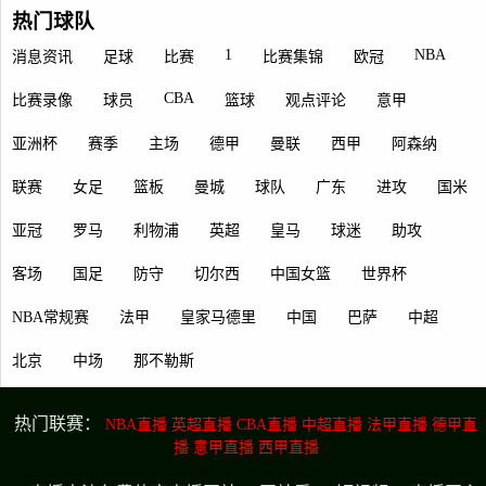
热门球队
1
NBA
消息资讯
足球
比赛
比赛集锦
欧冠
CBA
比赛录像
球员
篮球
观点评论
意甲
亚洲杯
赛季
主场
德甲
曼联
西甲
阿森纳
联赛
女足
篮板
曼城
球队
广东
进攻
国米
亚冠
罗马
利物浦
英超
皇马
球迷
助攻
客场
国足
防守
切尔西
中国女篮
世界杯
NBA常规赛
法甲
皇家马德里
中国
巴萨
中超
北京
中场
那不勒斯
热门联赛：
NBA直播
英超直播
CBA直播
中超直播
法甲直播
德甲直
播
意甲直播
西甲直播