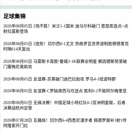
足球集锦
2026年08月05日 2场不胜！米兰1-1国米 迪马尔科破门 恩昆库造点+点
射拉莫斯登场
2026年08月05日 2连败！切尔西0-1尤文 热格罗瓦世界波制胜穆德里克
时隔614天复出
2026年08月05日 马雷斯卡首胜!曼城3-1K联赛全明星 赖因德斯努里破
门塞梅尼奥助攻
2026年08月05日 友谊赛-苏莱破门迪巴拉助攻 罗马4-1纽波特郡
2026年08月05日 友谊赛-C罗缺席西马坎送点 胜利0-2不敌阿尔梅里亚
2026年08月01日 无缘决赛！中国足球小将红队0-2亚洲明星联，后者
决赛战杭州足管
2026年07月28日 互捅局！切尔西6-4西悉尼漫步者 佩德罗替补3射1传
阿隆索开门红