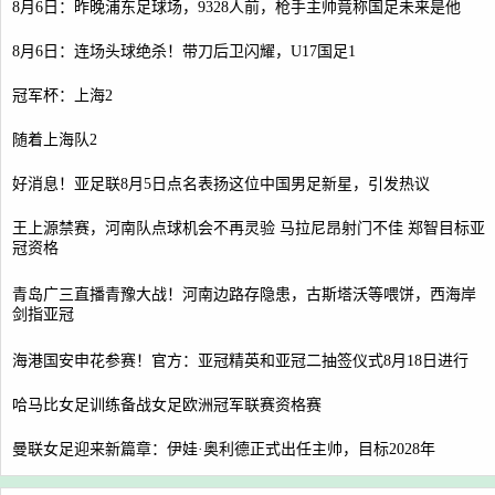
8月6日：昨晚浦东足球场，9328人前，枪手主帅竟称国足未来是他
8月6日：连场头球绝杀！带刀后卫闪耀，U17国足1
冠军杯：上海2
随着上海队2
好消息！亚足联8月5日点名表扬这位中国男足新星，引发热议
王上源禁赛，河南队点球机会不再灵验 马拉尼昂射门不佳 郑智目标亚
冠资格
青岛广三直播青豫大战！河南边路存隐患，古斯塔沃等喂饼，西海岸
剑指亚冠
海港国安申花参赛！官方：亚冠精英和亚冠二抽签仪式8月18日进行
哈马比女足训练备战女足欧洲冠军联赛资格赛
曼联女足迎来新篇章：伊娃·奥利德正式出任主帅，目标2028年