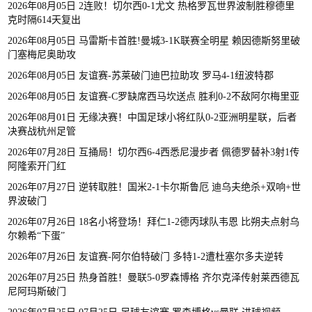
2026年08月05日 2连败！切尔西0-1尤文 热格罗瓦世界波制胜穆德里
克时隔614天复出
2026年08月05日 马雷斯卡首胜!曼城3-1K联赛全明星 赖因德斯努里破
门塞梅尼奥助攻
2026年08月05日 友谊赛-苏莱破门迪巴拉助攻 罗马4-1纽波特郡
2026年08月05日 友谊赛-C罗缺席西马坎送点 胜利0-2不敌阿尔梅里亚
2026年08月01日 无缘决赛！中国足球小将红队0-2亚洲明星联，后者
决赛战杭州足管
2026年07月28日 互捅局！切尔西6-4西悉尼漫步者 佩德罗替补3射1传
阿隆索开门红
2026年07月27日 逆转取胜！国米2-1卡尔斯鲁厄 迪乌夫绝杀+双响+世
界波破门
2026年07月26日 18名小将登场！拜仁1-2德丙球队韦恩 比朔夫点射乌
尔赖希“下蛋”
2026年07月26日 友谊赛-阿尔伯特破门 多特1-2遭杜塞尔多夫逆转
2026年07月25日 热身首胜！曼联5-0罗森博格 齐尔克泽传射莱西德瓦
尼阿玛斯破门