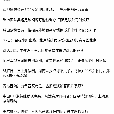
两战遭遇惨败 U20女足迎接挑战，世界杯出线压力重重
曝韩国队奥运足球铜牌可能被剥夺 国际足联处罚时效已过
韩国足协官员：性招待外籍裁判是惯例 这样他们才能吹好哨
8.7日：目标小组出线，北京城建女足盼把亚冠比赛带回北京
对U20女足主教练王军近日接受媒体采访对话的解读
阿根廷25岁国脚告别欧洲，踢完世界杯即转会！正值巅峰回归阿超
8月7日：王上源停赛，河南队找点球不灵了，马拉尼昂不会射门，郑
智剑指亚冠名额
青岛西海岸力争亚冠席位，古斯塔沃能否提升表现？
中国U17逆转胜勒沃库森，淘汰赛对阵揭晓：国足将战河床，上海迎
战阿森纳
塞尔维亚足协撤回对因凡蒂诺连任国际足联主席的支持