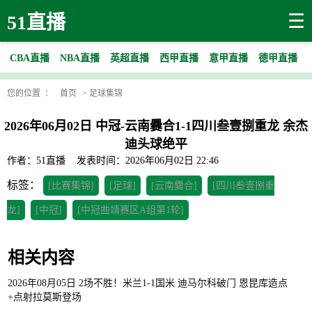
☰
51直播
CBA直播
NBA直播
英超直播
西甲直播
意甲直播
德甲直播
您的位置 ：
首页
>
足球集锦
2026年06月02日 中冠-云南爨合1-1四川叁壹捌重龙 余杰
迪头球绝平
作者：51直播
发表时间：2026年06月02日 22:46
标签：
[比赛集锦]
[足球]
[云南爨合]
[四川叁壹捌重
龙]
[中冠]
[中冠曲靖赛区A组第1轮]
相关内容
2026年08月05日 2场不胜！米兰1-1国米 迪马尔科破门 恩昆库造点
+点射拉莫斯登场