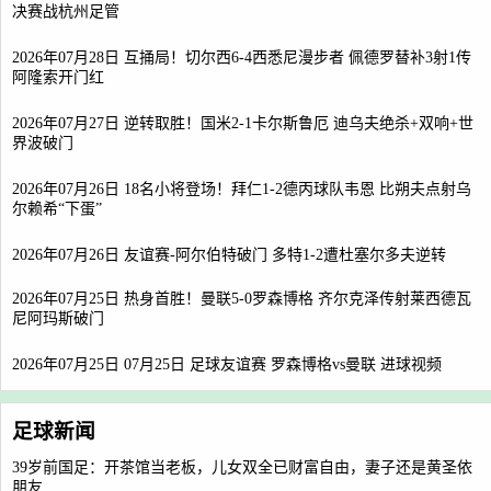
决赛战杭州足管
2026年07月28日 互捅局！切尔西6-4西悉尼漫步者 佩德罗替补3射1传
阿隆索开门红
2026年07月27日 逆转取胜！国米2-1卡尔斯鲁厄 迪乌夫绝杀+双响+世
界波破门
2026年07月26日 18名小将登场！拜仁1-2德丙球队韦恩 比朔夫点射乌
尔赖希“下蛋”
2026年07月26日 友谊赛-阿尔伯特破门 多特1-2遭杜塞尔多夫逆转
2026年07月25日 热身首胜！曼联5-0罗森博格 齐尔克泽传射莱西德瓦
尼阿玛斯破门
2026年07月25日 07月25日 足球友谊赛 罗森博格vs曼联 进球视频
足球新闻
39岁前国足：开茶馆当老板，儿女双全已财富自由，妻子还是黄圣依
朋友