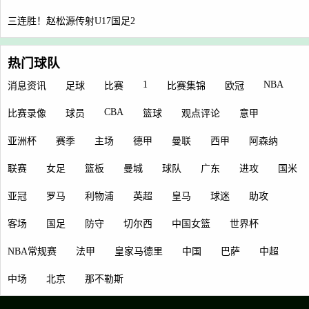
三连胜！赵松源传射U17国足2
热门球队
1
NBA
消息资讯
足球
比赛
比赛集锦
欧冠
CBA
比赛录像
球员
篮球
观点评论
意甲
亚洲杯
赛季
主场
德甲
曼联
西甲
阿森纳
联赛
女足
篮板
曼城
球队
广东
进攻
国米
亚冠
罗马
利物浦
英超
皇马
球迷
助攻
客场
国足
防守
切尔西
中国女篮
世界杯
NBA常规赛
法甲
皇家马德里
中国
巴萨
中超
中场
北京
那不勒斯