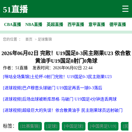
☰
51直播
CBA直播
NBA直播
英超直播
西甲直播
意甲直播
德甲直播
您的位置 ：
首页
>
足球集锦
2026年06月02日 完败！U19国足0-3民主刚果U23 依合散
黄油手U19国足0射门0角球
作者：51直播
发表时间：2026年06月02日 22:44
[咪咕全场集锦]土伦杯-0射门完败！U19国足0-3民主刚果U23
[进球视频]巴卢穆恩头球破门 U19国足再丢一球0-3落后
[进球视频]后场出球被断库昂格·马破门 U19国足4分钟连丢两球
[进球视频]超级巨大的失误！依合散黄油手 民主刚果球员远射破门
标签：
[比赛集锦]
[足球]
[中国足球]
[中国男足U19]
[民