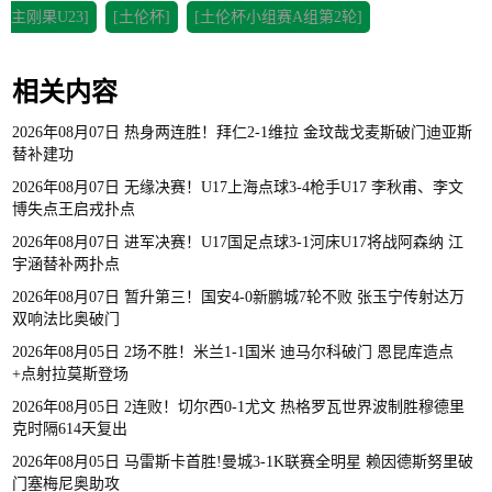
主刚果U23]
[土伦杯]
[土伦杯小组赛A组第2轮]
相关内容
2026年08月07日 热身两连胜！拜仁2-1维拉 金玟哉戈麦斯破门迪亚斯
替补建功
2026年08月07日 无缘决赛！U17上海点球3-4枪手U17 李秋甫、李文
博失点王启戎扑点
2026年08月07日 进军决赛！U17国足点球3-1河床U17将战阿森纳 江
宇涵替补两扑点
2026年08月07日 暂升第三！国安4-0新鹏城7轮不败 张玉宁传射达万
双响法比奥破门
2026年08月05日 2场不胜！米兰1-1国米 迪马尔科破门 恩昆库造点
+点射拉莫斯登场
2026年08月05日 2连败！切尔西0-1尤文 热格罗瓦世界波制胜穆德里
克时隔614天复出
2026年08月05日 马雷斯卡首胜!曼城3-1K联赛全明星 赖因德斯努里破
门塞梅尼奥助攻