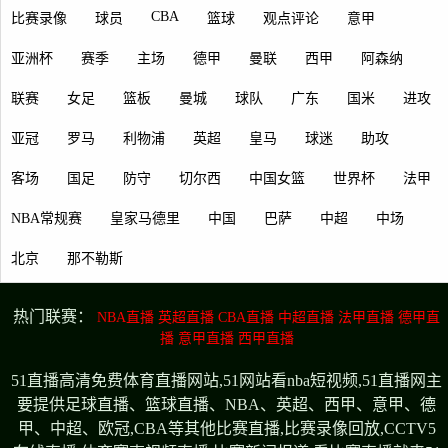
CBA
比赛录像
球员
篮球
观点评论
意甲
亚洲杯
赛季
主场
德甲
曼联
西甲
阿森纳
联赛
女足
篮板
曼城
球队
广东
国米
进攻
亚冠
罗马
利物浦
英超
皇马
球迷
助攻
客场
国足
防守
切尔西
中国女篮
世界杯
法甲
NBA常规赛
皇家马德里
中国
巴萨
中超
中场
北京
那不勒斯
热门联赛：
NBA直播
英超直播
CBA直播
中超直播
法甲直播
德甲直
播
意甲直播
西甲直播
51直播高清免费体育直播网站,51网站看nba短视频,51直播网主
要提供足球直播、篮球直播、NBA、英超、西甲、意甲、德
甲、中超、欧冠,CBA等其他比赛直播,比赛录像回放,CCTV5