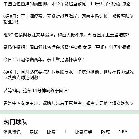
中国首位留洋的前国脚，如今在赣超当教练，1.9米儿子也选足球路
8月8日：王上源停赛，无缘对战西海岸，河南中场失核，郑智率队剑
指亚冠！
砸3个亿请阿根廷来华踢球，梅西大概不来，却要国足上去当陪练？
赛场传捷报！周口健儿省运会斩获4金3银 女足（甲组）创历史摘银
今日：亚冠停赛两年，泰山靠足协杯续命？
8月6日：因凡蒂诺要凉？亚足联反水、卡塔尔挺他，世界杯权力游戏
比决赛点球还刺激！
苦等3年，这部9.1分神剧终于回归！
曾是中国女足主帅，嫁给师兄后丁克至今，如今丈夫是上海女足领队
热门球队
1
NBA
消息资讯
足球
比赛
比赛集锦
欧冠