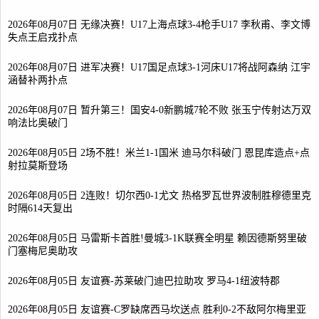
2026年08月07日 无缘决赛！U17上海点球3-4枪手U17 李秋甫、李文博
失点王启戎扑点
2026年08月07日 进军决赛！U17国足点球3-1河床U17将战阿森纳 江宇
涵替补两扑点
2026年08月07日 暂升第三！国安4-0新鹏城7轮不败 张玉宁传射达万双
响法比奥破门
2026年08月05日 2场不胜！米兰1-1国米 迪马尔科破门 恩昆库造点+点
射拉莫斯登场
2026年08月05日 2连败！切尔西0-1尤文 热格罗瓦世界波制胜穆德里克
时隔614天复出
2026年08月05日 马雷斯卡首胜!曼城3-1K联赛全明星 赖因德斯努里破
门塞梅尼奥助攻
2026年08月05日 友谊赛-苏莱破门迪巴拉助攻 罗马4-1纽波特郡
2026年08月05日 友谊赛-C罗缺席西马坎送点 胜利0-2不敌阿尔梅里亚