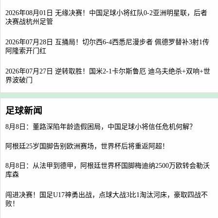
2026年08月01日 无缘决赛！中国足球小将红队0-2亚洲明星联，后者
决赛战杭州足管
2026年07月28日 互捅局！切尔西6-4西悉尼漫步者 佩德罗替补3射1传
阿隆索开门红
2026年07月27日 逆转取胜！国米2-1卡尔斯鲁厄 迪乌夫绝杀+双响+世
界波破门
足球新闻
8月8日：董路深陷年龄造假困局，中国足球小将信任危机何解？
阿根廷25岁国脚告别欧洲赛场，世界杯后将重返阿超！
8月8日：从法甲到德甲，阿根廷世界杯国脚梅迪纳2500万欧转会勒沃
库森
闯进决赛！国足U17神勇出战，点球大战3比1淘汰河床，豪取四战不
败！