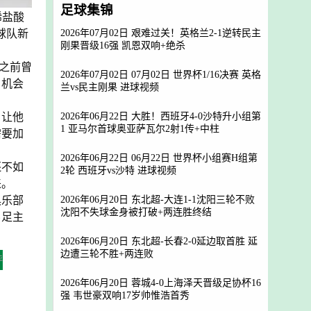
足球集锦
稀盐酸
2026年07月02日 艰难过关！英格兰2-1逆转民主
球队新
刚果晋级16强 凯恩双响+绝杀
之前曾
2026年07月02日 07月02日 世界杯1/16决赛 英格
。机会
兰vs民主刚果 进球视频
2026年06月22日 大胜！西班牙4-0沙特升小组第
，让他
1 亚马尔首球奥亚萨瓦尔2射1传+中柱
需要加
2026年06月22日 06月22日 世界杯小组赛H组第
还不如
2轮 西班牙vs沙特 进球视频
来。
2026年06月20日 东北超-大连1-1沈阳三轮不败
俱乐部
沈阳不失球金身被打破+两连胜终结
男足主
2026年06月20日 东北超-长春2-0延边取首胜 延
边遭三轮不胜+两连败
评
2026年06月20日 蓉城4-0上海泽天晋级足协杯16
强 韦世豪双响17岁帅惟浩首秀