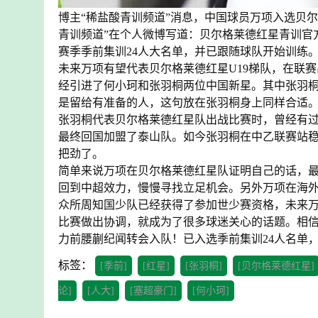
博主“稀盐酸青训频道”消息，中国球员万项入选贝尔
青训频道”在个人微博写道：贝尔格莱德红星青训官方宣
赛季季前集训24人大名单，并已跟随球队开始训练
未来万项有望代表贝尔格莱德红星U19梯队，在联
经引进了何小珂和张羽桐两位中国新星。其中张羽
是留给有准备的人，这句放在张羽桐身上同样合适
张羽桐代表贝尔格莱德红星队出战比赛时，曾经有
最终回国加盟了泰山队。如今张羽桐在中乙联赛站
把劲了。
简单来说万项在贝尔格莱德红星队证明自己的话，
回到中超效力，慢慢寻找立足机会。另外万项在海
众所周知国少队已经获得了参加世少赛资格，未来
比赛做出协调，就成为了很多球迷关心的话题。相
力前腰蒯纪闻转会入队！已入选季前集训24人名单
标签：
[季前]
[红星]
[张羽桐]
[贝尔格莱德红星]
论]
[人大]
[塞超豪门]
[何小珂]