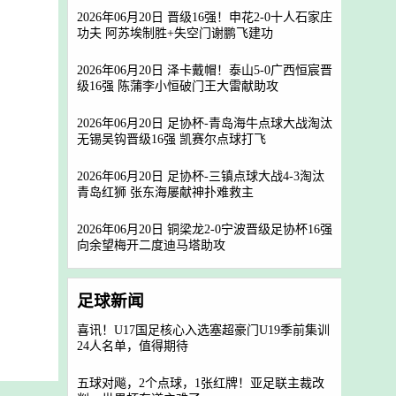
2026年06月20日 晋级16强！申花2-0十人石家庄
功夫 阿苏埃制胜+失空门谢鹏飞建功
2026年06月20日 泽卡戴帽！泰山5-0广西恒宸晋
级16强 陈蒲李小恒破门王大雷献助攻
2026年06月20日 足协杯-青岛海牛点球大战淘汰
无锡吴钩晋级16强 凯赛尔点球打飞
2026年06月20日 足协杯-三镇点球大战4-3淘汰
青岛红狮 张东海屡献神扑难救主
2026年06月20日 铜梁龙2-0宁波晋级足协杯16强
向余望梅开二度迪马塔助攻
足球新闻
喜讯！U17国足核心入选塞超豪门U19季前集训
24人名单，值得期待
五球对飚，2个点球，1张红牌！亚足联主裁改