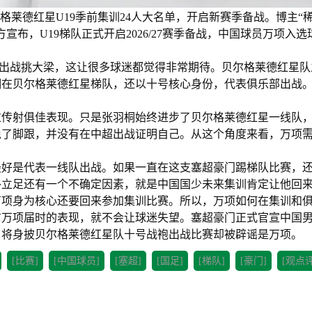
格莱德红星U19季前集训24人大名单，开启新赛季备战。博主“
布，U19梯队正式开启2026/27赛季备战，中国球员万项入选
。
赛出战挑大梁，这让很多球迷都觉得非常期待。贝尔格莱德红星队
桐在贝尔格莱德红星梯队，还以十号核心身份，代表俱乐部出战
。
过传射俱佳表现。只是张羽桐始终进步了贝尔格莱德红星一线队
稳了脚跟，并没有在中超出战证明自己。从这个角度来看，万项
最好是代表一线队出战。如果一直在这支塞超豪门踢梯队比赛，
外立足还有一个不确定因素，就是中国国少未来集训肯定让他回
万项身为核心还要回来参加集训比赛。所以，万项如何在集训和
信万项届时的表现，就不会让球迷失望。塞超豪门正式官宣中国
，将身披贝尔格莱德红星队十号战袍出战比赛却被辟谣是万项。
[比赛]
[中国球员]
[塞超]
[国足]
[梯队]
[豪门]
[观点