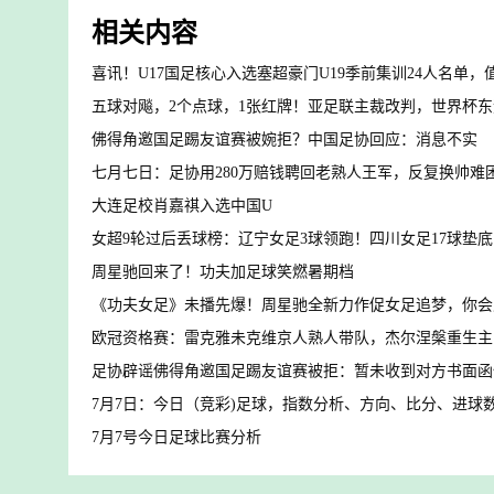
相关内容
喜讯！U17国足核心入选塞超豪门U19季前集训24人名单，
五球对飚，2个点球，1张红牌！亚足联主裁改判，世界杯
佛得角邀国足踢友谊赛被婉拒？中国足协回应：消息不实
七月七日：足协用280万赔钱聘回老熟人王军，反复换帅难
大连足校肖嘉祺入选中国U
女超9轮过后丢球榜：辽宁女足3球领跑！四川女足17球垫底
周星驰回来了！功夫加足球笑燃暑期档
《功夫女足》未播先爆！周星驰全新力作促女足追梦，你会
欧冠资格赛：雷克雅未克维京人熟人带队，杰尔涅槃重生主
足协辟谣佛得角邀国足踢友谊赛被拒：暂未收到对方书面函
7月7日：今日（竞彩)足球，指数分析、方向、比分、进球
7月7号今日足球比赛分析