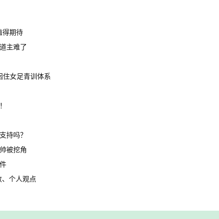
值得期待
东道主难了
困住女足青训体系
！
支持吗？
帅被挖角
件
数、个人观点