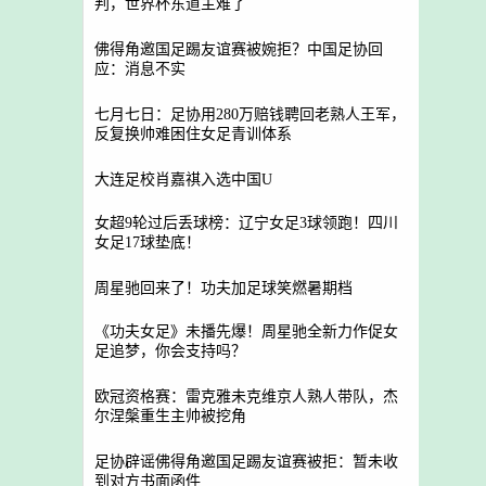
判，世界杯东道主难了
佛得角邀国足踢友谊赛被婉拒？中国足协回
应：消息不实
七月七日：足协用280万赔钱聘回老熟人王军，
反复换帅难困住女足青训体系
大连足校肖嘉祺入选中国U
女超9轮过后丢球榜：辽宁女足3球领跑！四川
女足17球垫底！
周星驰回来了！功夫加足球笑燃暑期档
《功夫女足》未播先爆！周星驰全新力作促女
足追梦，你会支持吗？
欧冠资格赛：雷克雅未克维京人熟人带队，杰
尔涅槃重生主帅被挖角
足协辟谣佛得角邀国足踢友谊赛被拒：暂未收
到对方书面函件