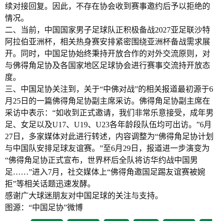
续对接回复。因此，不存在协会收到赛事邀约后予以拒绝的
情况。
二、当前，中国国家男子足球队正积极备战2027亚足联沙特
阿拉伯亚洲杯，相关热身赛安排紧密围绕亚洲杯备战需求展
开。同时，中国足协始终秉持开放合作的对外交流原则，对
与佛得角足协及各国家地区足球协会进行赛事交流持开放态
度。
三、中国足协关注到，关于“中佛对战”的相关报道最初源于6
月25日的一篇佛得角足协副主席采访。佛得角足协副主席在
采访中表示：“如收到正式邀请，我们非常乐意接受，成年男
足、女足以及U17、U19、U23各年龄段队伍均可出访。”6月
27日，多家媒体对此进行转述，内容调整为“佛得角足协计划
与中国队安排足球友谊赛。”至6月29日，报道进一步演变为
“佛得角足协正式宣布，世界杯后全队将访华约战中国男
足……”进入7月，社交媒体上“佛得角邀国足踢友谊赛被婉
拒”等相关话题迅速发酵。
感谢广大球迷朋友对中国足球的关注与支持。
图源：“中国足协”微博