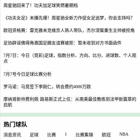
周星驰回来了！功夫加足球笑燃暑期档
《功夫女足》未播先爆！周星驰全新力作促女足追梦，你会支持吗？
欧冠资格赛：雷克雅未克维京人熟人带队，杰尔涅槃重生主帅被挖角
足协辟谣佛得角邀国足踢友谊赛被拒：暂未收到对方书面函件
7月7日：今日（竞彩)足球，指数分析、方向、比分、进球数、个人观
点
7月7号今日足球比赛分析
罗马诺：马竞签下李刚仁，转会费约4000万欧
摩纳哥新帅费利佩·路易斯正式上任：从南美最佳教练到法甲新篇章的
启航
热门球队
1
NBA
消息资讯
足球
比赛
比赛集锦
欧冠