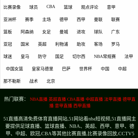
CBA
比赛录像
球员
篮球
观点评论
意甲
亚洲杯
赛季
主场
德甲
西甲
曼联
联赛
篮板
阿森纳
女足
曼城
进攻
球队
广东
亚冠
国米
英超
利物浦
助攻
客场
罗马
球迷
皇马
防守
国足
切尔西
NBA常规赛
法甲
中国女篮
皇家马德里
巴萨
世界杯
中国
中超
那不勒斯
战术
北京
热门联赛：
NBA直播
英超直播
CBA直播
中超直播
法甲直播
德甲直
播
意甲直播
西甲直播
51直播高清免费体育直播网站,51网站看nba短视频,51直播网主
要提供足球直播、篮球直播、NBA、英超、西甲、意甲、德
甲、中超、欧冠,CBA等其他比赛直播,比赛录像回放,CCTV5