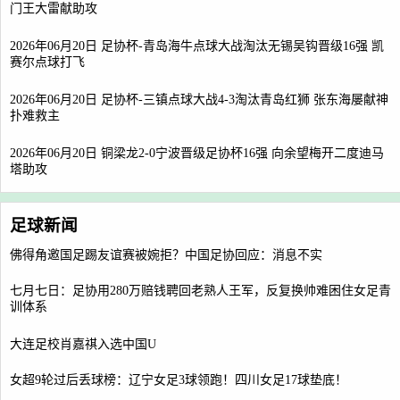
门王大雷献助攻
2026年06月20日 足协杯-青岛海牛点球大战淘汰无锡吴钩晋级16强 凯
赛尔点球打飞
2026年06月20日 足协杯-三镇点球大战4-3淘汰青岛红狮 张东海屡献神
扑难救主
2026年06月20日 铜梁龙2-0宁波晋级足协杯16强 向余望梅开二度迪马
塔助攻
足球新闻
佛得角邀国足踢友谊赛被婉拒？中国足协回应：消息不实
七月七日：足协用280万赔钱聘回老熟人王军，反复换帅难困住女足青
训体系
大连足校肖嘉祺入选中国U
女超9轮过后丢球榜：辽宁女足3球领跑！四川女足17球垫底！