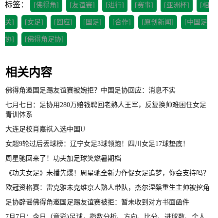
标签：
[佛得角]
[友谊赛]
[进行]
[赛事]
[亚洲杯]
[相
关]
[女足]
[回应]
[国足]
[合作]
[原创新闻]
[中国足
协]
[佛得角足协]
相关内容
佛得角邀国足踢友谊赛被婉拒？中国足协回应：消息不实
七月七日：足协用280万赔钱聘回老熟人王军，反复换帅难困住女足
青训体系
大连足校肖嘉祺入选中国U
女超9轮过后丢球榜：辽宁女足3球领跑！四川女足17球垫底！
周星驰回来了！功夫加足球笑燃暑期档
《功夫女足》未播先爆！周星驰全新力作促女足追梦，你会支持吗？
欧冠资格赛：雷克雅未克维京人熟人带队，杰尔涅槃重生主帅被挖角
足协辟谣佛得角邀国足踢友谊赛被拒：暂未收到对方书面函件
7月7日：今日（竞彩)足球，指数分析、方向、比分、进球数、个人