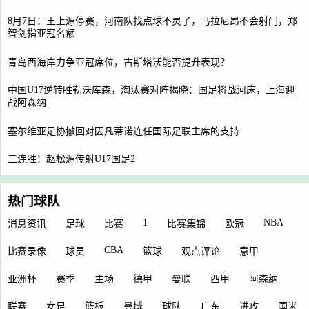
8月7日：王上源停赛，河南队找点球不灵了，马拉尼昂不会射门，郑
智剑指亚冠名额
青岛西海岸力争亚冠席位，古斯塔沃能否提升表现？
中国U17逆转胜勒沃库森，淘汰赛对阵揭晓：国足将战河床，上海迎
战阿森纳
塞尔维亚足协撤回对因凡蒂诺连任国际足联主席的支持
三连胜！赵松源传射U17国足2
热门球队
1
NBA
消息资讯
足球
比赛
比赛集锦
欧冠
CBA
比赛录像
球员
篮球
观点评论
意甲
亚洲杯
赛季
主场
德甲
曼联
西甲
阿森纳
联赛
女足
篮板
曼城
球队
广东
进攻
国米