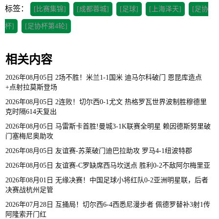
标签：
[比赛集锦]
[成都蓉城]
[足球]
[上海泽天]
[足协
杯]
[足协杯第4轮]
相关内容
2026年08月05日 2场不胜！米兰1-1国米 迪马尔科破门 恩昆库造点
+点射拉莫斯登场
2026年08月05日 2连败！切尔西0-1尤文 热格罗瓦世界波制胜穆德里
克时隔614天复出
2026年08月05日 马雷斯卡首胜!曼城3-1K联赛全明星 赖因德斯努里破
门塞梅尼奥助攻
2026年08月05日 友谊赛-苏莱破门迪巴拉助攻 罗马4-1纽波特郡
2026年08月05日 友谊赛-C罗缺席西马坎送点 胜利0-2不敌阿尔梅里亚
2026年08月01日 无缘决赛！中国足球小将红队0-2亚洲明星联，后者
决赛战杭州足管
2026年07月28日 互捅局！切尔西6-4西悉尼漫步者 佩德罗替补3射1传
阿隆索开门红