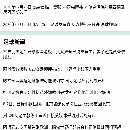
2026年07月25日 热身首胜！曼联5-0罗森博格 齐尔克泽传射莱西德瓦
尼阿玛斯破门
2026年07月25日 07月25日 足球友谊赛 罗森博格vs曼联 进球视频
足球新闻
39岁前国足：开茶馆当老板，儿女双全已财富自由，妻子还是黄圣依
朋友
两战遭遇惨败 U20女足迎接挑战，世界杯出线压力重重
曝韩国队奥运足球铜牌可能被剥夺 国际足联处罚时效已过
韩国足协官员：性招待外籍裁判是惯例 这样他们才能吹好哨
8.7日：目标小组出线，北京城建女足盼把亚冠比赛带回北京
对U20女足主教练王军近日接受媒体采访对话的解读
阿根廷25岁国脚告别欧洲，踢完世界杯即转会！正值巅峰回归阿超