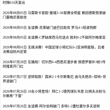
时隔614天复出
2026年08月05日 马雷斯卡首胜!曼城3-1K联赛全明星 赖因德斯努里破
门塞梅尼奥助攻
2026年08月05日 友谊赛-苏莱破门迪巴拉助攻 罗马4-1纽波特郡
2026年08月05日 友谊赛-C罗缺席西马坎送点 胜利0-2不敌阿尔梅里亚
2026年08月01日 无缘决赛！中国足球小将红队0-2亚洲明星联，后者
决赛战杭州足管
2026年07月28日 互捅局！切尔西6-4西悉尼漫步者 佩德罗替补3射1传
阿隆索开门红
2026年07月27日 逆转取胜！国米2-1卡尔斯鲁厄 迪乌夫绝杀+双响+世
界波破门
2026年07月26日 18名小将登场！拜仁1-2德丙球队韦恩 比朔夫点射乌
尔赖希“下蛋”
2026年07月26日 友谊赛-阿尔伯特破门 多特1-2遭杜塞尔多夫逆转