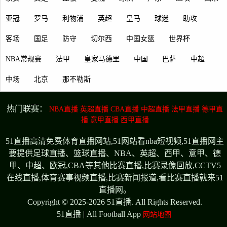
亚冠
罗马
利物浦
英超
皇马
球迷
助攻
客场
国足
防守
切尔西
中国女篮
世界杯
NBA常规赛
法甲
皇家马德里
中国
巴萨
中超
中场
北京
那不勒斯
热门联赛：
NBA直播
英超直播
CBA直播
中超直播
法甲直播
德甲直
播
意甲直播
西甲直播
51直播高清免费体育直播网站,51网站看nba短视频,51直播网主
要提供足球直播、篮球直播、NBA、英超、西甲、意甲、德
甲、中超、欧冠,CBA等其他比赛直播,比赛录像回放,CCTV5
在线直播,体育赛事视频直播,比赛新闻报道,看比赛直播就来51
直播网。
Copyright © 2025-2026 51直播. All Rights Reserved.
51直播 | All Football App
网站地图