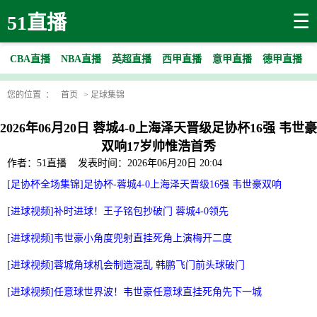
☰
51直播
CBA直播
NBA直播
英超直播
西甲直播
意甲直播
德甲直播
您的位置 ：
首页
>
足球集锦
2026年06月20日 蓉城4-0上海泽天晋级足协杯16强 韦世豪
双响17岁帅惟浩首秀
作者：51直播
发表时间：2026年06月20日 20:04
[足协杯全场集锦]足协杯-蓉城4-0上海泽天晋级16强 韦世豪双响
[进球视频]补时进球！王子铭包抄破门 蓉城4-0领先
[进球视频]韦世豪小角度兜射直挂死角上演梅开二度
[进球视频]蓉城角球机会制造混乱 韩鹏飞门前头球破门
[进球视频]任意球世界波！韦世豪任意球直挂死角先下一城