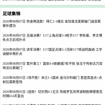
足球集锦
2026年08月07日 热身两连胜！拜仁2-1维拉 金玟哉戈麦斯破门迪亚斯
替补建功
2026年08月07日 无缘决赛！U17上海点球3-4枪手U17 李秋甫、李文博
失点王启戎扑点
2026年08月07日 进军决赛！U17国足点球3-1河床U17将战阿森纳 江宇
涵替补两扑点
2026年08月07日 暂升第三！国安4-0新鹏城7轮不败 张玉宁传射达万双
响法比奥破门
2026年08月05日 2场不胜！米兰1-1国米 迪马尔科破门 恩昆库造点+点
射拉莫斯登场
2026年08月05日 2连败！切尔西0-1尤文 热格罗瓦世界波制胜穆德里克
时隔614天复出