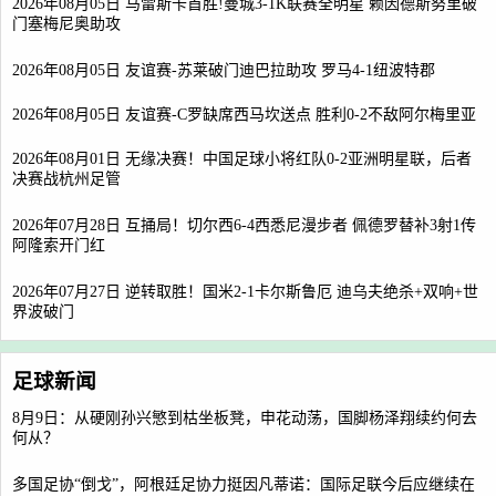
2026年08月05日 马雷斯卡首胜!曼城3-1K联赛全明星 赖因德斯努里破
门塞梅尼奥助攻
2026年08月05日 友谊赛-苏莱破门迪巴拉助攻 罗马4-1纽波特郡
2026年08月05日 友谊赛-C罗缺席西马坎送点 胜利0-2不敌阿尔梅里亚
2026年08月01日 无缘决赛！中国足球小将红队0-2亚洲明星联，后者
决赛战杭州足管
2026年07月28日 互捅局！切尔西6-4西悉尼漫步者 佩德罗替补3射1传
阿隆索开门红
2026年07月27日 逆转取胜！国米2-1卡尔斯鲁厄 迪乌夫绝杀+双响+世
界波破门
足球新闻
8月9日：从硬刚孙兴慜到枯坐板凳，申花动荡，国脚杨泽翔续约何去
何从？
多国足协“倒戈”，阿根廷足协力挺因凡蒂诺：国际足联今后应继续在