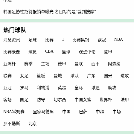
韩国足协性招待报销单曝光 名目写的是“裁判按摩”
热门球队
1
NBA
消息资讯
足球
比赛
比赛集锦
欧冠
CBA
比赛录像
球员
篮球
观点评论
意甲
亚洲杯
赛季
主场
德甲
曼联
西甲
阿森纳
联赛
女足
篮板
曼城
球队
广东
国米
进攻
亚冠
罗马
利物浦
英超
皇马
球迷
助攻
客场
国足
防守
切尔西
中国女篮
世界杯
法甲
NBA常规赛
皇家马德里
中国
巴萨
中超
中场
那不勒斯
北京