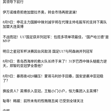
其领导下前行
伊万诺维奇拒绝加盟拉齐奥，转会市场再掀波澜！
8月9日：申花主力国脚中锋刘诚宇将在代理主帅毛毅军的支持下离队
加盟大连英博
不战而冠！U17国足获并列冠军：包揽多项单项最佳，“国产哈兰德”是
MVP
明日之星冠军杯决赛因台风取消 国足U17与阿森纳并列冠军
8月9日：青岛西海岸的救火队长终于来了！31岁巴西中锋头槌能力逆
天，郑智的亚冠梦全靠他？
8月9日：暴雨夜4比0碾压！蒙哥马利妙手回春，国安逆袭冲亚冠稳
了？
换投资人？英博杀入亚冠，王魁小门小户，恒力集团入主英博？
耻辱！韩媒：前所未有的性贿赂丑闻 已受到全球关注
中超