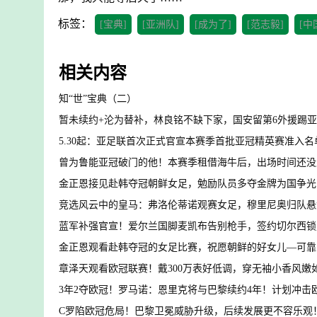
标签：
[宝典]
[亚洲队]
[成为了]
[范志毅]
[中
相关内容
知“世”宝典（二）
暂未续约+沦为替补，林良铭不缺下家，国安留第6外援踢
5.30起：亚足联首次正式官宣本赛季首批亚冠精英赛准入名
曾为鲁能亚冠破门的他！本赛季租借海牛后，出场时间还没
金正恩接见赴韩夺冠朝鲜女足，勉励队员多夺金牌为国争光
竞选风云中的皇马：弗洛伦蒂诺观赛女足，穆里尼奥归队悬
蓝军补强官宣！爱尔兰国脚麦凯布告别枪手，签约切尔西锁
金正恩观看赴韩夺冠的女足比赛，祝愿朝鲜的好女儿—可靠
章泽天观看欧冠联赛！戴300万表好低调，穿无袖小香风嫩
3年2夺欧冠！罗马诺：恩里克将与巴黎续约4年！计划冲击
C罗陷欧冠危局！巴黎卫冕威胁升级，后续发展更不容乐观