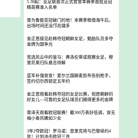
5.30起：亚足联首次正式官宣本赛季首批亚冠
精英赛准入名单
曾为鲁能亚冠破门的他！本赛季租借海牛后，
出场时间还没邝兆镭多
金正恩接见赴韩夺冠朝鲜女足，勉励队员多夺
金牌为国争光
竞选风云中的皇马：弗洛伦蒂诺观赛女足，穆
里尼奥归队悬念待解
蓝军补强官宣！爱尔兰国脚麦凯布告别枪手，
签约切尔西锁定五年约
金正恩观看赴韩夺冠的女足比赛，祝愿朝鲜的
好女儿—可靠的女足队球员们摘得更多的金牌
章泽天观看欧冠联赛！戴300万表好低调，穿无
袖小香风嫩如少女
3年2夺欧冠！罗马诺：恩里克将与巴黎续约4
年！计划冲击欧冠三连