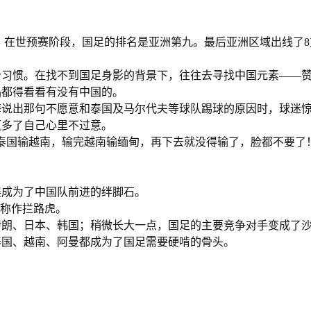
巧，在世预赛阶段，国足的排名是亚洲第九。最后亚洲区域出线了8
个习惯。在找不到国足身影的背景下，往往去寻找中国元素——
品都得看看有没有中国的。
海说出那句不愿意和泰国及马尔代夫等球队踢球的原因时，球迷
赢多了自己心里不过意。
泰国输越南，输完越南输缅甸，再下去就没得输了，脸都不要了
。
展成为了中国队前进的绊脚石。
被称作拦路虎。
伊朗、日本、韩国；稍微长大一点，国足的主要竞争对手变成了
泰国、越南、阿曼都成为了国足需要硬啃的骨头。