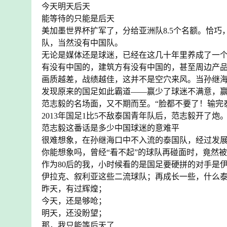
今天明天后天
能等待的只能是后天
美加墨世界杯扩军了，分给亚洲队8.5个名额。恰
队，当然没有中国队。
无论是媒体还是球迷，已经在这几十年里养成了一
有没有中国的，建筑方有没有中国的，甚至周边产
画质越差，战绩越佳，这并不是空穴来风。当孙继
发现原来的国足如此霸道——赢少了球迷不满意，
范志毅的名场面，又不期而至。“脸都不要了！输完
2013年国足1比5不敌泰国青年队后，范志毅开了炮
范志毅这番话是多少中国球迷的意难平
很难想象，在孙继海口中不入流的泰国队，经过发
你能想象吗，曾经“看不起”的球队再碰面时，竟然
作为80后的我，小时候看的是国足要硬拼的对手是
伊拉克、叙利亚这些二流球队；再成长一些，什么
昨天，有过辉煌；
今天，还是够呛；
明天，还没盼望；
那，我只能等后天了……