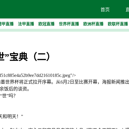
首页
德甲直播
法甲直播
欧冠直播
世界杯直播
欧洲杯直播
欧联杯直播
世”宝典（二）
ddd51c885e4a52b9ee7dd21610185c.jpeg"/>
26美加墨世界杯将正式拉开序幕。从6月2日至比赛开幕，海报新闻推
茶余饭后的谈资。
“世”吗？
天和明天！”