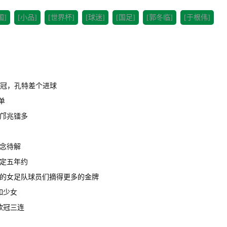
国]
[小品]
[世界杯]
[球迷]
[国足]
[郭冬临]
[于根伟]
亚冠，孔特差个进球
单
邝兆镭多
念待解
定五年约
的女足队球员们摘得更多的金牌
如少女
欧冠三连
！