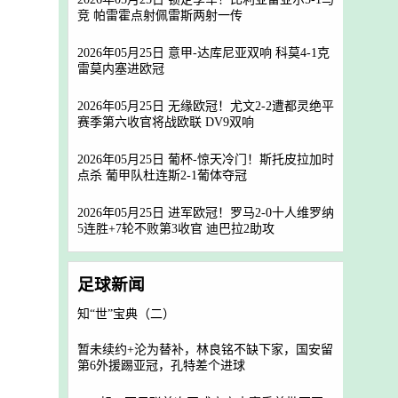
竞 帕雷霍点射佩雷斯两射一传
2026年05月25日 意甲-达库尼亚双响 科莫4-1克
雷莫内塞进欧冠
2026年05月25日 无缘欧冠！尤文2-2遭都灵绝平
赛季第六收官将战欧联 DV9双响
2026年05月25日 葡杯-惊天冷门！斯托皮拉加时
点杀 葡甲队杜连斯2-1葡体夺冠
2026年05月25日 进军欧冠！罗马2-0十人维罗纳
5连胜+7轮不败第3收官 迪巴拉2助攻
足球新闻
知“世”宝典（二）
暂未续约+沦为替补，林良铭不缺下家，国安留
第6外援踢亚冠，孔特差个进球