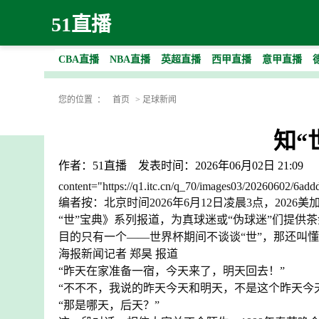
51直播
CBA直播
NBA直播
英超直播
西甲直播
意甲直播
您的位置 ：
首页
>
足球新闻
知“
作者：51直播
发表时间：2026年06月02日 21:09
content="https://q1.itc.cn/q_70/images03/20260602/6a
编者按：北京时间2026年6月12日凌晨3点，20
“世”宝典》系列报道，为真球迷或“伪球迷”们提供
目的只有一个——世界杯期间不谈谈“世”，那还叫懂
海报新闻记者 郑昊 报道
“昨天在家准备一宿，今天来了，明天回去！”
“不不不，我说的昨天今天和明天，不是这个昨天今
“那是哪天，后天？”