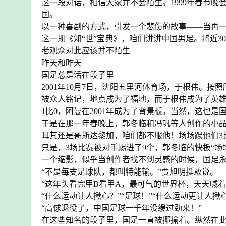
这一段对话，相信大家并不会陌生。1999年春节
国。
以一种喜剧的方式，引发一个悲伤的故事——当再
这一期《知“世”宝典》，咱们讲讲中国男足。将近
老观众对此应该并不陌生
昨天和昨天
国足总是活在段子里
2001年10月7日，沈阳五里河体育场，于根伟。按
被众人铭记，地点成为了福地，而于根伟成为了英
1比0，阿曼在2001年成为了背景板。当然，这也是
于是在那一年春晚上，郭冬临和冯巩等人创作的小品
耳其还是哥斯达黎加，咱们都不服他！场场踢他们3比
只是，3场比赛被对手踢进了9个，郭冬临的快板“场场
一个缩影，似乎当创作者找不到灵感的时候，国足永
“不是每支足球队，都叫特能输。”贾旭明挺敢说。
“这年头看完甲B看甲A，最可气的世界杯，天天喊
“什么运动让人揪心？”“足球！”“什么运动更让人揪心
“高俅退役了，中国足球一千年没缓过劲来！”
在这些知名的段子里，国足一直被揶揄着。纵然在此