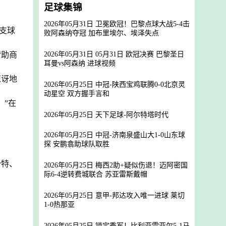
足球集锦
2026年05月31日 卫冕欧冠！巴黎点球大战5-4击
支球
败阿森纳夺冠 加布里埃尔、埃泽失点
赞助商
2026年05月31日 05月31日 欧冠决赛 巴黎圣日
耳曼vs阿森纳 进球视频
惊讶地
2026年05月25日 中冠-陕西宝鸡联腾0-0北京灵
动星空 双方握手言和
！”在
2026年05月25日 天下足球-阿尔特塔时代
2026年05月25日 中冠-济南泉盛山大1-0山东球
探 安鹏翕助球队取胜
沙特、
2026年05月25日 梅西2助+疑似伤退！迈阿密国
际6-4逆转费城联合 苏亚雷斯戴帽
2026年05月25日 意甲-邦达攻入唯一进球 莱切
1-0热那亚
2026年05月25日 锁定季军！比利亚雷亚尔5-1马