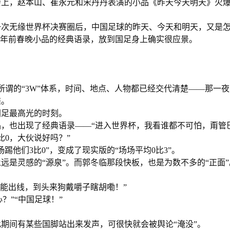
晚会上，赵本山、崔永元和宋丹丹表演的小品《昨天今天明天》火
一次无缘世界杯决赛圈后，中国足球的昨天、今天和明天，又是
30年前春晚小品的经典语录，放到国足身上确实很应景。
照所谓的“3W”体系，时间、地点、人物都已经交代清楚——那一
雄。
国足最高光的时刻。
，也出现了经典语录——“进入世界杯，我看谁都不可怕，甭管
0，大伙说好吗？”
踢他们3比0”，变成了现实版的“场场平均0比3”。
远是灵感的“源泉”。而郭冬临那段快板，也是为数不多的“正面”
着能出线，到头来狗戴嚼子瞎胡嘞！”
？”“中国足球！”
期间有某些国脚站出来发声，可很快就会被舆论“淹没”。