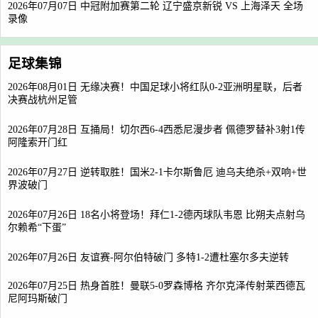
2026年07月07日 中冠附加赛第二轮 辽宁盛京新锐 VS 上海泽天 全场
录像
足球集锦
2026年08月01日 无缘决赛！中国足球小将红队0-2亚洲明星联，后者
决赛战杭州足管
2026年07月28日 互捅局！切尔西6-4西悉尼漫步者 佩德罗替补3射1传
阿隆索开门红
2026年07月27日 逆转取胜！国米2-1卡尔斯鲁厄 迪乌夫绝杀+双响+世
界波破门
2026年07月26日 18名小将登场！拜仁1-2德丙球队韦恩 比朔夫点射乌
尔赖希“下蛋”
2026年07月26日 友谊赛-阿尔伯特破门 多特1-2遭杜塞尔多夫逆转
2026年07月25日 热身首胜！曼联5-0罗森博格 齐尔克泽传射莱西德瓦
尼阿玛斯破门