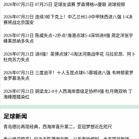
2026年07月25日 07月25日 足球友谊赛 罗森博格vs曼联 进球视频
2026年07月22日 连续3轮下克上！中乙兰州2-0中甲陕西进八强 1/4决
赛将战北京国安
2026年07月21日 陈威失点+2扑点!海港点球5-4深圳进8强 周定洋张宇
峰莱昂纳多失点
2026年07月21日 进8强！英博点球7-6淘汰河南战申花 马拉尼昂、阿卜
杜肉苏力失点
2026年07月21日 三度追平！十人玉昆点球6-5蓉城进八强 韦林顿索罗
金罗慕洛失点
2026年07月21日 铜梁龙2-0十人西海岸晋级足协杯8强 杜月徵双响 丁
海峰蹬踏染红
足球新闻
青岛德比再现经典，西海岸直升第二，亚冠梦想近在咫尺