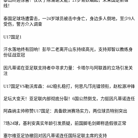
泰山终迎惊喜！仅次于陈蒲谢文能，21岁青妖崛起，未来国足新锋
线！
泰国足球场遭雷击，一24岁球员被击中身亡，身边多人倒地，至少9人
受伤，警方介入调查
U17国足1
汗水落地终有回响！彭毕二老离开山东持续高光，支持郑智以教练身
份征战亚冠
因凡蒂诺在亚足联支持者中寻求力量：卡塔尔与阿联酋的立场引发关
注
U17国足VS勒沃库森：442稳扎稳打，何思凡邝兆镭领衔，赵松源冲锋
足坛大变天！亚足联内部彻底分裂！6国公然倒戈，力挺因凡蒂诺连任
阿森纳主帅称赞U17国足：具备欧洲赛场实力，两位球员特别突出
7场24球，基利安真实年龄引发质疑，前国脚毛剑卿称造假很正常
塞尔维亚足协撤回对因凡蒂诺连任国际足联主席的支持