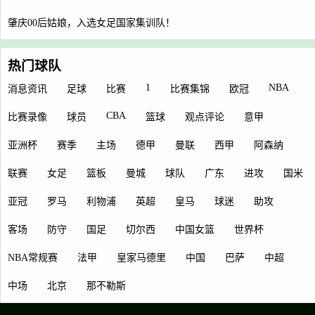
肇庆00后姑娘，入选女足国家集训队！
热门球队
1
NBA
消息资讯
足球
比赛
比赛集锦
欧冠
CBA
比赛录像
球员
篮球
观点评论
意甲
亚洲杯
赛季
主场
德甲
曼联
西甲
阿森纳
联赛
女足
篮板
曼城
球队
广东
进攻
国米
亚冠
罗马
利物浦
英超
皇马
球迷
助攻
客场
防守
国足
切尔西
中国女篮
世界杯
NBA常规赛
法甲
皇家马德里
中国
巴萨
中超
中场
北京
那不勒斯