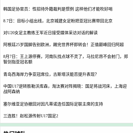
韩国足协官员：性招待外籍裁判是惯例 这样他们才能吹好哨
8.7日：目标小组出线，北京城建女足盼把亚冠比赛带回北京
对U20女足主教练王军近日接受媒体采访对话的解读
阿根廷25岁国脚告别欧洲，踢完世界杯即转会！正值巅峰回归阿超
8月7日：王上源停赛，河南队找点球不灵了，马拉尼昂不会射门，郑
智剑指亚冠名额
青岛西海岸力争亚冠席位，古斯塔沃能否提升表现？
中国U17逆转胜勒沃库森，淘汰赛对阵揭晓：国足将战河床，上海迎
战阿森纳
塞尔维亚足协撤回对因凡蒂诺连任国际足联主席的支持
三连胜！赵松源传射U17国足2