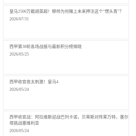
皇马2500万截胡英超！穆帅为何赌上未来押注这个“愣头青”？
2026/07/31
西甲第38轮各场战报与最新积分榜揭晓
2026/05/25
西甲收官夜太刺激！皇马4
2026/05/24
西甲收官战：阿拉维斯迎战巴列卡诺，贝蒂斯对阵莱万特，塞尔
塔挑战塞维利亚
2026/05/24