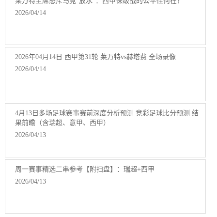
莱万特主席怒斥马竞“放水”：西甲保级战的公平性何在？
2026/04/14
2026年04月14日 西甲第31轮 莱万特vs赫塔费 全场录像
2026/04/14
4月13日多场足球赛事赛前深度分析预测 竞彩足球比分预测 结
果前瞻（含瑞超、意甲、西甲）
2026/04/13
周一赛事精选二串参考【附扫盘】：瑞超+西甲
2026/04/13