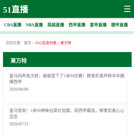
☰
51直播
CBA直播
NBA直播
英超直播
西甲直播
意甲直播
德甲直播
您的位置：
首页
> TAG信息列表 > 莱万特
莱万特
皇马闷声发大财，偷偷签下了1米94空霸！穆里尼奥声称半年踢
爆西甲
2026/08/06
皇马官宣！1米94神锋白菜价加盟，获西甲最佳，穆里尼奥心心
念念
2026/07/31