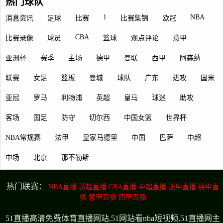
热门球队
1
NBA
消息资讯
足球
比赛
比赛集锦
欧冠
CBA
比赛录像
球员
篮球
观点评论
意甲
亚洲杯
赛季
主场
德甲
曼联
西甲
阿森纳
联赛
女足
篮板
曼城
球队
广东
进攻
国米
亚冠
罗马
利物浦
英超
皇马
球迷
助攻
客场
国足
防守
切尔西
中国女篮
世界杯
NBA常规赛
法甲
皇家马德里
中国
巴萨
中超
中场
北京
那不勒斯
热门联赛：
NBA直播
英超直播
CBA直播
中超直播
法甲直播
德甲直
播
意甲直播
西甲直播
51直播高清免费体育直播网站,51网站看nba短视频,51直播网主