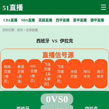
☰
51直播
CBA直播
NBA直播
英超直播
西甲直播
意甲直播
德甲直播
您的位置：
首页
>
足球直播
西班牙 VS 伊拉克
直播信号源
飞速
688
蜘蛛
看球
飞球
直播
直播
直播
直播
直播
央视
咪咕
腾讯
【美
(推
(推
(高
(推
直播
体育
体育
女解
荐)
荐)
清)
荐)
说】
0
VS
0