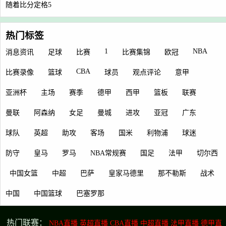
随着比分定格5
热门标签
1
NBA
消息资讯
足球
比赛
比赛集锦
欧冠
CBA
比赛录像
篮球
球员
观点评论
意甲
亚洲杯
主场
赛季
德甲
西甲
篮板
联赛
曼联
阿森纳
女足
曼城
进攻
亚冠
广东
球队
英超
助攻
客场
国米
利物浦
球迷
防守
皇马
罗马
NBA常规赛
国足
法甲
切尔西
中国女篮
中超
巴萨
皇家马德里
那不勒斯
战术
中国
中国篮球
巴塞罗那
热门联赛：
NBA直播
英超直播
CBA直播
中超直播
法甲直播
德甲直