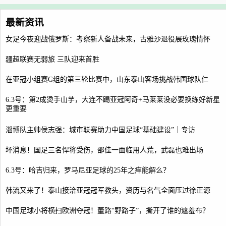
最新资讯
女足今夜迎战俄罗斯：考察新人备战未来，古雅沙退役展玫瑰情怀
疆超联赛无弱旅 三队迎来首胜
在亚冠小组赛G组的第三轮比赛中，山东泰山客场挑战韩国球队仁
6.3号：第2成烫手山芋，大连不踢亚冠阿奇+马莱莱没必要换练好新星
更重要
淄博队主帅侯志强：城市联赛助力中国足球“基础建设”｜专访
坏消息！国足三名悍将受伤，邵佳一面临用人荒，武磊也难出场
6.3号：哈吉归来，罗马尼亚足球的25年之痒能解么？
韩流又来了！泰山接洽亚冠冠军教头，资历与名气全面压过徐正源
中国足球小将横扫欧洲夺冠！董路“野路子”，撕开了谁的遮羞布？