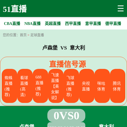
☰
51直播
CBA直播
NBA直播
英超直播
西甲直播
意甲直播
德甲直播
您的位置：
首页
>
足球直播
卢森堡 VS 意大利
直播信号源
飞速
688
蜘蛛
看球
飞球
直播
直播
直播
直播
直播
央视
咪咕
腾讯
【美
(推
(推
(高
(推
直播
体育
体育
女解
荐)
荐)
清)
荐)
说】
0
VS
0