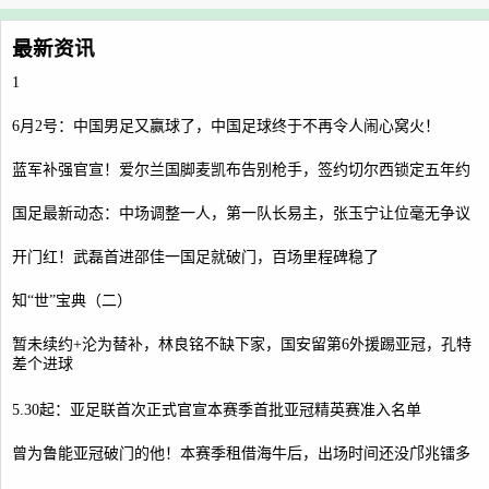
最新资讯
1
6月2号：中国男足又赢球了，中国足球终于不再令人闹心窝火！
蓝军补强官宣！爱尔兰国脚麦凯布告别枪手，签约切尔西锁定五年约
国足最新动态：中场调整一人，第一队长易主，张玉宁让位毫无争议
开门红！武磊首进邵佳一国足就破门，百场里程碑稳了
知“世”宝典（二）
暂未续约+沦为替补，林良铭不缺下家，国安留第6外援踢亚冠，孔特
差个进球
5.30起：亚足联首次正式官宣本赛季首批亚冠精英赛准入名单
曾为鲁能亚冠破门的他！本赛季租借海牛后，出场时间还没邝兆镭多