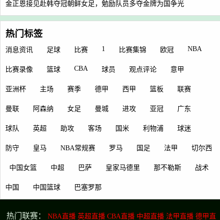
金正恩接见赴韩夺冠朝鲜女足，勉励队员多夺金牌为国争光
热门标签
1
NBA
消息资讯
足球
比赛
比赛集锦
欧冠
CBA
比赛录像
篮球
球员
观点评论
意甲
亚洲杯
主场
赛季
德甲
西甲
篮板
联赛
曼联
阿森纳
女足
曼城
进攻
亚冠
广东
球队
英超
助攻
客场
国米
利物浦
球迷
防守
皇马
NBA常规赛
罗马
国足
法甲
切尔西
中国女篮
中超
巴萨
皇家马德里
那不勒斯
战术
中国
中国篮球
巴塞罗那
热门联赛：
NBA直播
英超直播
CBA直播
中超直播
法甲直播
德甲直