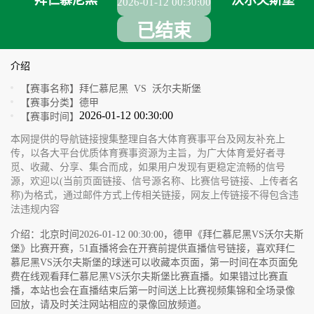
拜仁慕尼黑
沃尔夫斯堡
2026-01-12 00:30:00
已结束
介绍
【赛事名称】
拜仁慕尼黑 VS 沃尔夫斯堡
【赛事分类】
德甲
2026-01-12 00:30:00
【赛事时间】
本网提供的导航链接搜集整理自各大体育赛事平台及网友补充上
传，以各大平台优质体育赛事资源为主旨，为广大体育爱好者寻
觅、收藏、分享、集合而成，如果用户发现有更稳定流畅的信号
源，欢迎以(当前页面链接、信号源名称、比赛信号链接、上传者名
称)为格式，通过邮件方式上传相关链接，网友上传链接不得包含违
法违规内容
介绍：北京时间2026-01-12 00:30:00，德甲《拜仁慕尼黑VS沃尔夫斯
堡》比赛开赛，51直播将会在开赛前提供直播信号链接，喜欢拜仁
慕尼黑VS沃尔夫斯堡的球迷可以收藏本页面，第一时间在本页面免
费在线观看拜仁慕尼黑VS沃尔夫斯堡比赛直播。如果错过比赛直
播，本站也会在直播结束后第一时间送上比赛视频集锦和全场录像
回放，请及时关注网站相应的录像回放频道。