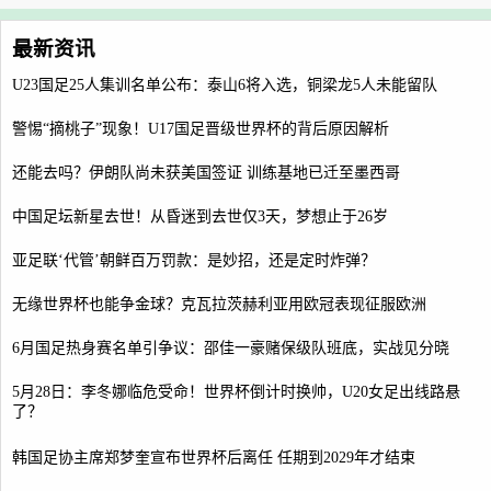
最新资讯
U23国足25人集训名单公布：泰山6将入选，铜梁龙5人未能留队
警惕“摘桃子”现象！U17国足晋级世界杯的背后原因解析
还能去吗？伊朗队尚未获美国签证 训练基地已迁至墨西哥
中国足坛新星去世！从昏迷到去世仅3天，梦想止于26岁
亚足联‘代管’朝鲜百万罚款：是妙招，还是定时炸弹？
无缘世界杯也能争金球？克瓦拉茨赫利亚用欧冠表现征服欧洲
6月国足热身赛名单引争议：邵佳一豪赌保级队班底，实战见分晓
5月28日：李冬娜临危受命！世界杯倒计时换帅，U20女足出线路悬
了？
韩国足协主席郑梦奎宣布世界杯后离任 任期到2029年才结束