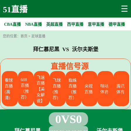
☰
51直播
CBA直播
NBA直播
英超直播
西甲直播
意甲直播
德甲直播
您的位置：
首页
>
足球直播
拜仁慕尼黑 VS 沃尔夫斯堡
直播信号源
飞速
688
看球
飞球
蜘蛛
直播
直播
直播
直播
直播
央视
咪咕
腾讯
【美
（推
(高
(推
（推
直播
体育
体育
女解
荐）
清)
荐)
荐）
说】
0
VS
0