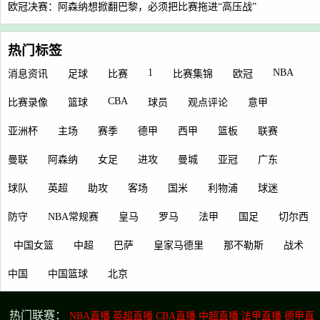
欧冠决赛：阿森纳想掀翻巴黎，必须把比赛拖进“高压战”
热门标签
1
NBA
消息资讯
足球
比赛
比赛集锦
欧冠
CBA
比赛录像
篮球
球员
观点评论
意甲
亚洲杯
主场
赛季
德甲
西甲
篮板
联赛
曼联
阿森纳
女足
进攻
曼城
亚冠
广东
球队
英超
助攻
客场
国米
利物浦
球迷
防守
NBA常规赛
皇马
罗马
法甲
国足
切尔西
中国女篮
中超
巴萨
皇家马德里
那不勒斯
战术
中国
中国篮球
北京
热门联赛：
NBA直播
英超直播
CBA直播
中超直播
法甲直播
德甲直