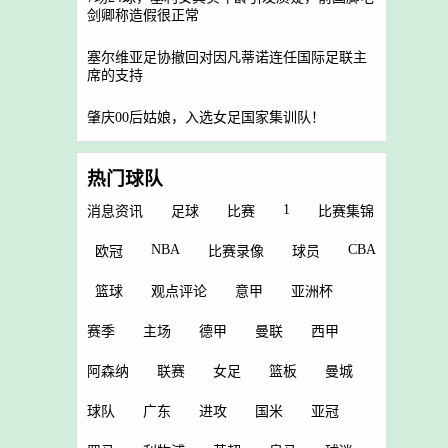
剑卿称造假很正常
塞尔维亚足协撤回对因凡蒂诺连任国际足联主
席的支持
肇庆00后姑娘，入选女足国家集训队！
热门球队
1
消息资讯
足球
比赛
比赛集锦
NBA
CBA
欧冠
比赛录像
球员
篮球
观点评论
意甲
亚洲杯
赛季
主场
德甲
曼联
西甲
阿森纳
联赛
女足
篮板
曼城
球队
广东
进攻
国米
亚冠