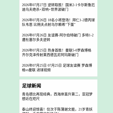
2026年07月27日 逆转取胜！国米2-1卡尔斯鲁厄
迪乌夫绝杀+双响+世界波破门
2026年07月26日 18名小将登场！拜仁1-2德丙球
队韦恩 比朔夫点射乌尔赖希“下蛋”
2026年07月26日 友谊赛-阿尔伯特破门 多特1-2
遭杜塞尔多夫逆转
2026年07月25日 热身首胜！曼联5-0罗森博格
齐尔克泽传射莱西德瓦尼阿玛斯破门
2026年07月25日 07月25日 足球友谊赛 罗森博
格vs曼联 进球视频
足球新闻
青岛德比再现经典，西海岸直升第二，亚冠梦
想近在咫尺
泰山终迎惊喜！仅次于陈蒲谢文能，21岁青妖