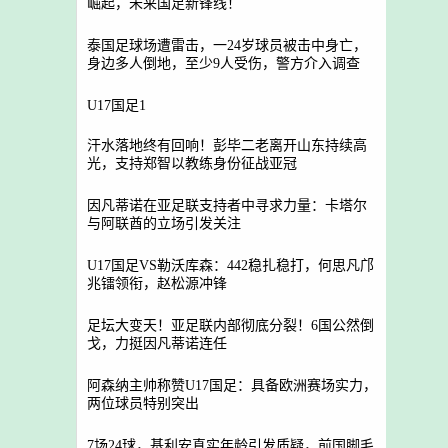
崛起，未来国足新锋线！
泰国足球场遭雷击，一24岁球员被击中身亡，
身边多人倒地，至少9人受伤，警方介入调查
U17国足1
汗水落地终有回响！彭毕二老离开山东持续高
光，支持郑智以教练身份征战亚冠
因凡蒂诺在亚足联支持者中寻求力量：卡塔尔
与阿联酋的立场引发关注
U17国足VS勒沃库森：442稳扎稳打，何思凡邝
兆镭领衔，赵松源冲锋
足坛大变天！亚足联内部彻底分裂！6国公然倒
戈，力挺因凡蒂诺连任
阿森纳主帅称赞U17国足：具备欧洲赛场实力，
两位球员特别突出
7场24球，基利安真实年龄引发质疑，前国脚毛