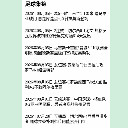
足球集锦
2026年08月05日 2场不胜！米兰1-1国米 迪马尔
科破门 恩昆库造点+点射拉莫斯登场
2026年08月05日 2连败！切尔西0-1尤文 热格罗
瓦世界波制胜穆德里克时隔614天复出
2026年08月05日 马雷斯卡首胜!曼城3-1K联赛全
明星 赖因德斯努里破门塞梅尼奥助攻
2026年08月05日 友谊赛-苏莱破门迪巴拉助攻
罗马4-1纽波特郡
2026年08月05日 友谊赛-C罗缺席西马坎送点 胜
利0-2不敌阿尔梅里亚
2026年08月01日 无缘决赛！中国足球小将红队
0-2亚洲明星联，后者决赛战杭州足管
2026年07月28日 互捅局！切尔西6-4西悉尼漫步
者 佩德罗替补3射1传阿隆索开门红