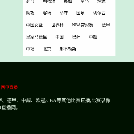
罗马
利物浦
英超
皇马
球迷
助攻
客场
防守
国足
切尔西
中国女篮
世界杯
NBA常规赛
法甲
皇家马德里
中国
巴萨
中超
中场
北京
那不勒斯
西甲直播
甲、德甲、中超、欧冠,CBA等其他比赛直播,比赛录像
1直播网。