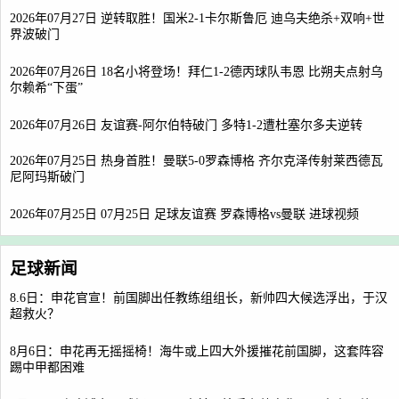
2026年07月27日 逆转取胜！国米2-1卡尔斯鲁厄 迪乌夫绝杀+双响+世
界波破门
2026年07月26日 18名小将登场！拜仁1-2德丙球队韦恩 比朔夫点射乌
尔赖希“下蛋”
2026年07月26日 友谊赛-阿尔伯特破门 多特1-2遭杜塞尔多夫逆转
2026年07月25日 热身首胜！曼联5-0罗森博格 齐尔克泽传射莱西德瓦
尼阿玛斯破门
2026年07月25日 07月25日 足球友谊赛 罗森博格vs曼联 进球视频
足球新闻
8.6日：申花官宣！前国脚出任教练组组长，新帅四大候选浮出，于汉
超救火？
8月6日：申花再无摇摇椅！海牛或上四大外援摧花前国脚，这套阵容
踢中甲都困难