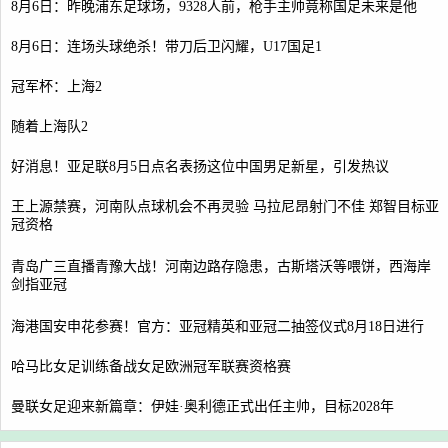
8月6日：昨晚浦东足球场，9328人前，枪手主帅竟称国足未来是他
8月6日：连场头球绝杀！带刀后卫闪耀，U17国足1
冠军杯：上海2
随着上海队2
好消息！亚足联8月5日点名表扬这位中国男足新星，引发热议
王上源禁赛，河南队点球机会不再灵验 马拉尼昂射门不佳 郑智目标亚
冠资格
青岛广三直播青豫大战！河南边路存隐患，古斯塔沃等喂饼，西海岸
剑指亚冠
海港国安申花参赛！官方：亚冠精英和亚冠二抽签仪式8月18日进行
哈马比女足训练备战女足欧洲冠军联赛资格赛
曼联女足迎来新篇章：伊娃·奥利德正式出任主帅，目标2028年