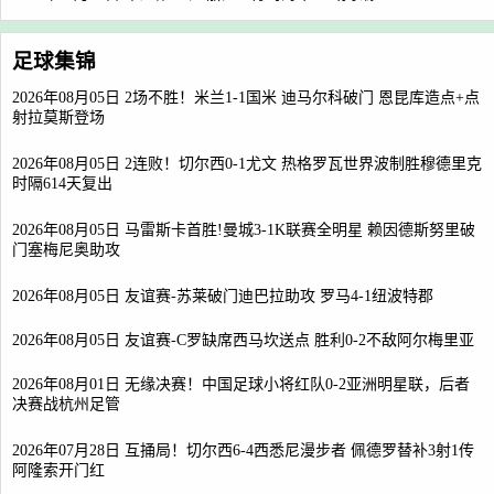
足球集锦
2026年08月05日 2场不胜！米兰1-1国米 迪马尔科破门 恩昆库造点+点
射拉莫斯登场
2026年08月05日 2连败！切尔西0-1尤文 热格罗瓦世界波制胜穆德里克
时隔614天复出
2026年08月05日 马雷斯卡首胜!曼城3-1K联赛全明星 赖因德斯努里破
门塞梅尼奥助攻
2026年08月05日 友谊赛-苏莱破门迪巴拉助攻 罗马4-1纽波特郡
2026年08月05日 友谊赛-C罗缺席西马坎送点 胜利0-2不敌阿尔梅里亚
2026年08月01日 无缘决赛！中国足球小将红队0-2亚洲明星联，后者
决赛战杭州足管
2026年07月28日 互捅局！切尔西6-4西悉尼漫步者 佩德罗替补3射1传
阿隆索开门红