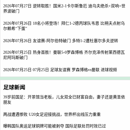
2026年07月27日 逆转取胜！国米2-1卡尔斯鲁厄 迪乌夫绝杀+双响+世
界波破门
2026年07月26日 18名小将登场！拜仁1-2德丙球队韦恩 比朔夫点射乌
尔赖希“下蛋”
2026年07月26日 友谊赛-阿尔伯特破门 多特1-2遭杜塞尔多夫逆转
2026年07月25日 热身首胜！曼联5-0罗森博格 齐尔克泽传射莱西德瓦
尼阿玛斯破门
2026年07月25日 07月25日 足球友谊赛 罗森博格vs曼联 进球视频
足球新闻
39岁前国足：开茶馆当老板，儿女双全已财富自由，妻子还是黄圣依
朋友
两战遭遇惨败 U20女足迎接挑战，世界杯出线压力重重
曝韩国队奥运足球铜牌可能被剥夺 国际足联处罚时效已过