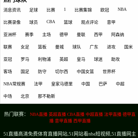
1
NBA
消息资讯
足球
比赛
比赛集锦
欧冠
CBA
比赛录像
球员
篮球
观点评论
意甲
亚洲杯
赛季
主场
德甲
曼联
西甲
阿森纳
联赛
女足
篮板
曼城
球队
广东
进攻
国米
亚冠
罗马
利物浦
英超
皇马
球迷
助攻
客场
国足
防守
切尔西
中国女篮
世界杯
NBA常规赛
法甲
皇家马德里
中国
巴萨
中超
中场
北京
那不勒斯
热门联赛：
NBA直播
英超直播
CBA直播
中超直播
法甲直播
德甲直
播
意甲直播
西甲直播
51直播高清免费体育直播网站,51网站看nba短视频,51直播网主