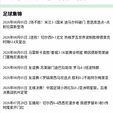
足球集锦
2026年08月05日 2场不胜！米兰1-1国米 迪马尔科破门 恩昆库造点+点
射拉莫斯登场
2026年08月05日 2连败！切尔西0-1尤文 热格罗瓦世界波制胜穆德里克
时隔614天复出
2026年08月05日 马雷斯卡首胜!曼城3-1K联赛全明星 赖因德斯努里破
门塞梅尼奥助攻
2026年08月05日 友谊赛-苏莱破门迪巴拉助攻 罗马4-1纽波特郡
2026年08月05日 友谊赛-C罗缺席西马坎送点 胜利0-2不敌阿尔梅里亚
2026年08月01日 无缘决赛！中国足球小将红队0-2亚洲明星联，后者
决赛战杭州足管
2026年07月28日 互捅局！切尔西6-4西悉尼漫步者 佩德罗替补3射1传
阿隆索开门红