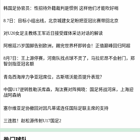
韩国足协官员：性招待外籍裁判是惯例 这样他们才能吹好哨
8.7日：目标小组出线，北京城建女足盼把亚冠比赛带回北京
对U20女足主教练王军近日接受媒体采访对话的解读
阿根廷25岁国脚告别欧洲，踢完世界杯即转会！正值巅峰回归阿超
8月7日：王上源停赛，河南队找点球不灵了，马拉尼昂不会射门，郑
智剑指亚冠名额
青岛西海岸力争亚冠席位，古斯塔沃能否提升表现？
中国U17逆转胜勒沃库森，淘汰赛对阵揭晓：国足将战河床，上海迎
战阿森纳
塞尔维亚足协撤回对因凡蒂诺连任国际足联主席的支持
三连胜！赵松源传射U17国足2
热门球队