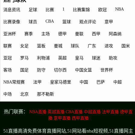
1
NBA
消息资讯
足球
比赛
比赛集锦
欧冠
CBA
比赛录像
球员
篮球
观点评论
意甲
亚洲杯
赛季
主场
德甲
曼联
西甲
阿森纳
联赛
女足
篮板
曼城
球队
广东
进攻
国米
亚冠
罗马
利物浦
英超
皇马
球迷
助攻
客场
国足
防守
切尔西
中国女篮
世界杯
NBA常规赛
法甲
皇家马德里
中国
巴萨
中超
中场
北京
那不勒斯
热门联赛：
NBA直播
英超直播
CBA直播
中超直播
法甲直播
德甲直
播
意甲直播
西甲直播
51直播高清免费体育直播网站,51网站看nba短视频,51直播网主