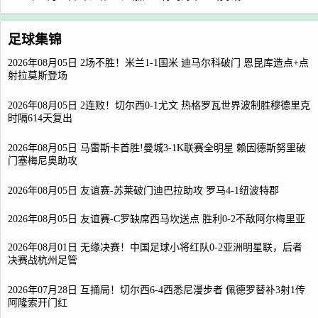
足球集锦
2026年08月05日 2场不胜！米兰1-1国米 迪马尔科破门 恩昆库造点+点
射拉莫斯登场
2026年08月05日 2连败！切尔西0-1尤文 热格罗瓦世界波制胜穆德里克
时隔614天复出
2026年08月05日 马雷斯卡首胜!曼城3-1K联赛全明星 赖因德斯努里破
门塞梅尼奥助攻
2026年08月05日 友谊赛-苏莱破门迪巴拉助攻 罗马4-1纽波特郡
2026年08月05日 友谊赛-C罗缺席西马坎送点 胜利0-2不敌阿尔梅里亚
2026年08月01日 无缘决赛！中国足球小将红队0-2亚洲明星联，后者
决赛战杭州足管
2026年07月28日 互捅局！切尔西6-4西悉尼漫步者 佩德罗替补3射1传
阿隆索开门红