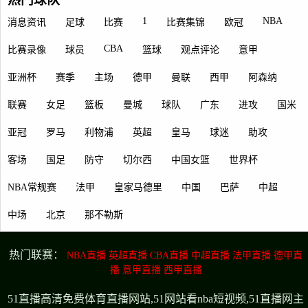
1
NBA
消息资讯
足球
比赛
比赛集锦
欧冠
CBA
比赛录像
球员
篮球
观点评论
意甲
亚洲杯
赛季
主场
德甲
曼联
西甲
阿森纳
联赛
女足
篮板
曼城
球队
广东
进攻
国米
亚冠
罗马
利物浦
英超
皇马
球迷
助攻
客场
国足
防守
切尔西
中国女篮
世界杯
NBA常规赛
法甲
皇家马德里
中国
巴萨
中超
中场
北京
那不勒斯
热门联赛：
NBA直播
英超直播
CBA直播
中超直播
法甲直播
德甲直
播
意甲直播
西甲直播
51直播高清免费体育直播网站,51网站看nba短视频,51直播网主