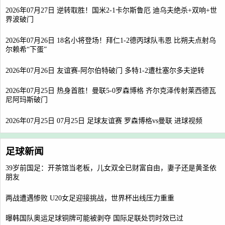
2026年07月27日 逆转取胜！国米2-1卡尔斯鲁厄 迪乌夫绝杀+双响+世
界波破门
2026年07月26日 18名小将登场！拜仁1-2德丙球队韦恩 比朔夫点射乌
尔赖希“下蛋”
2026年07月26日 友谊赛-阿尔伯特破门 多特1-2遭杜塞尔多夫逆转
2026年07月25日 热身首胜！曼联5-0罗森博格 齐尔克泽传射莱西德瓦
尼阿玛斯破门
2026年07月25日 07月25日 足球友谊赛 罗森博格vs曼联 进球视频
足球新闻
39岁前国足：开茶馆当老板，儿女双全已财富自由，妻子还是黄圣依
朋友
两战遭遇惨败 U20女足迎接挑战，世界杯出线压力重重
曝韩国队奥运足球铜牌可能被剥夺 国际足联处罚时效已过