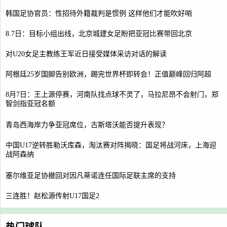
韩国足协官员：性招待外籍裁判是惯例 这样他们才能吹好哨
8.7日：目标小组出线，北京城建女足盼把亚冠比赛带回北京
对U20女足主教练王军近日接受媒体采访对话的解读
阿根廷25岁国脚告别欧洲，踢完世界杯即转会！正值巅峰回归阿超
8月7日：王上源停赛，河南队找点球不灵了，马拉尼昂不会射门，郑
智剑指亚冠名额
青岛西海岸力争亚冠席位，古斯塔沃能否提升表现？
中国U17逆转胜勒沃库森，淘汰赛对阵揭晓：国足将战河床，上海迎
战阿森纳
塞尔维亚足协撤回对因凡蒂诺连任国际足联主席的支持
三连胜！赵松源传射U17国足2
热门球队