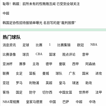
耻辱！韩媒：前所未有的性贿赂丑闻 已受到全球关注
中超
韩国足协性招待报销单曝光 名目写的是“裁判按摩”
热门球队
1
NBA
消息资讯
足球
比赛
比赛集锦
欧冠
CBA
比赛录像
球员
篮球
观点评论
意甲
亚洲杯
赛季
主场
德甲
曼联
西甲
阿森纳
联赛
女足
篮板
曼城
球队
广东
国米
进攻
亚冠
罗马
利物浦
英超
皇马
球迷
助攻
客场
国足
防守
切尔西
中国女篮
世界杯
法甲
NBA常规赛
皇家马德里
中国
巴萨
中超
中场