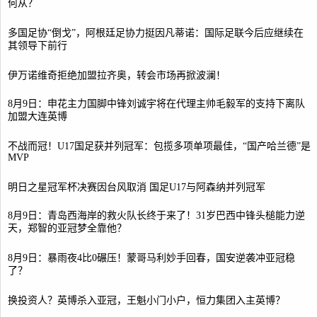
何从？
多国足协“倒戈”，阿根廷足协力挺因凡蒂诺：国际足联今后应继续在
其领导下前行
伊万诺维奇拒绝加盟拉齐奥，转会市场再掀波澜！
8月9日：申花主力国脚中锋刘诚宇将在代理主帅毛毅军的支持下离队
加盟大连英博
不战而冠！U17国足获并列冠军：包揽多项单项最佳，“国产哈兰德”是
MVP
明日之星冠军杯决赛因台风取消 国足U17与阿森纳并列冠军
8月9日：青岛西海岸的救火队长终于来了！31岁巴西中锋头槌能力逆
天，郑智的亚冠梦全靠他？
8月9日：暴雨夜4比0碾压！蒙哥马利妙手回春，国安逆袭冲亚冠稳
了？
换投资人？英博杀入亚冠，王魁小门小户，恒力集团入主英博？