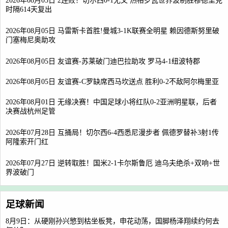
2026年08月05日 2连败！切尔西0-1尤文 热格罗瓦世界波制胜穆德里克
时隔614天复出
2026年08月05日 马雷斯卡首胜!曼城3-1K联赛全明星 赖因德斯努里破
门塞梅尼奥助攻
2026年08月05日 友谊赛-苏莱破门迪巴拉助攻 罗马4-1纽波特郡
2026年08月05日 友谊赛-C罗缺席西马坎送点 胜利0-2不敌阿尔梅里亚
2026年08月01日 无缘决赛！中国足球小将红队0-2亚洲明星联，后者
决赛战杭州足管
2026年07月28日 互捅局！切尔西6-4西悉尼漫步者 佩德罗替补3射1传
阿隆索开门红
2026年07月27日 逆转取胜！国米2-1卡尔斯鲁厄 迪乌夫绝杀+双响+世
界波破门
足球新闻
8月9日：从硬刚孙兴慜到枯坐板凳，申花动荡，国脚杨泽翔续约何去