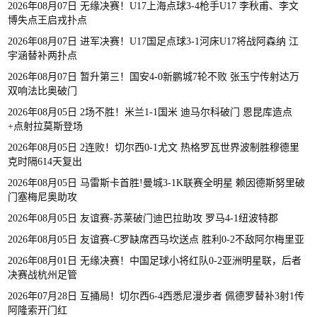
2026年08月07日 无缘决赛！U17上海点球3-4枪手U17 李秋甫、李文
博失点王启戎扑点
2026年08月07日 进军决赛！U17国足点球3-1河床U17将战阿森纳 江
宇涵替补两扑点
2026年08月07日 暂升第三！国安4-0新鹏城7轮不败 张玉宁传射达万
双响法比奥破门
2026年08月05日 2场不胜！米兰1-1国米 迪马尔科破门 恩昆库造点
+点射拉莫斯登场
2026年08月05日 2连败！切尔西0-1尤文 热格罗瓦世界波制胜穆德里
克时隔614天复出
2026年08月05日 马雷斯卡首胜!曼城3-1K联赛全明星 赖因德斯努里破
门塞梅尼奥助攻
2026年08月05日 友谊赛-苏莱破门迪巴拉助攻 罗马4-1纽波特郡
2026年08月05日 友谊赛-C罗缺席西马坎送点 胜利0-2不敌阿尔梅里亚
2026年08月01日 无缘决赛！中国足球小将红队0-2亚洲明星联，后者
决赛战杭州足管
2026年07月28日 互捅局！切尔西6-4西悉尼漫步者 佩德罗替补3射1传
阿隆索开门红