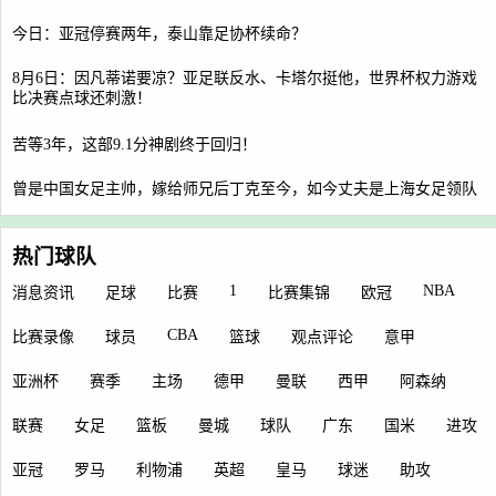
今日：亚冠停赛两年，泰山靠足协杯续命？
8月6日：因凡蒂诺要凉？亚足联反水、卡塔尔挺他，世界杯权力游戏
比决赛点球还刺激！
苦等3年，这部9.1分神剧终于回归！
曾是中国女足主帅，嫁给师兄后丁克至今，如今丈夫是上海女足领队
热门球队
1
NBA
消息资讯
足球
比赛
比赛集锦
欧冠
CBA
比赛录像
球员
篮球
观点评论
意甲
亚洲杯
赛季
主场
德甲
曼联
西甲
阿森纳
联赛
女足
篮板
曼城
球队
广东
国米
进攻
亚冠
罗马
利物浦
英超
皇马
球迷
助攻