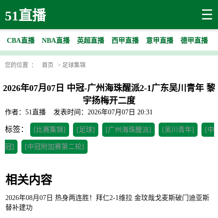
☰
51直播
CBA直播
NBA直播
英超直播
西甲直播
意甲直播
德甲直播
您的位置 ：
首页
>
足球集锦
2026年07月07日 中冠-广州海珠醒派2-1广东吴川青年 黎
宇扬梅开二度
作者：51直播
发表时间：2026年07月07日 20:31
标签：
[比赛集锦]
[足球]
[广州海珠醒派]
[吴川青年]
[中
冠]
[中冠附加赛第二轮]
相关内容
2026年08月07日 热身两连胜！拜仁2-1维拉 金玟哉戈麦斯破门迪亚斯
替补建功