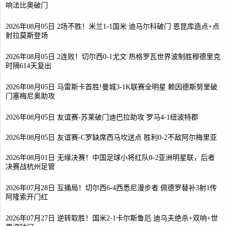
响法比奥破门
2026年08月05日 2场不胜！米兰1-1国米 迪马尔科破门 恩昆库造点+点
射拉莫斯登场
2026年08月05日 2连败！切尔西0-1尤文 热格罗瓦世界波制胜穆德里克
时隔614天复出
2026年08月05日 马雷斯卡首胜!曼城3-1K联赛全明星 赖因德斯努里破
门塞梅尼奥助攻
2026年08月05日 友谊赛-苏莱破门迪巴拉助攻 罗马4-1纽波特郡
2026年08月05日 友谊赛-C罗缺席西马坎送点 胜利0-2不敌阿尔梅里亚
2026年08月01日 无缘决赛！中国足球小将红队0-2亚洲明星联，后者
决赛战杭州足管
2026年07月28日 互捅局！切尔西6-4西悉尼漫步者 佩德罗替补3射1传
阿隆索开门红
2026年07月27日 逆转取胜！国米2-1卡尔斯鲁厄 迪乌夫绝杀+双响+世