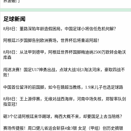
界波破门
足球新闻
8月8日：董路深陷年龄造假困局，中国足球小将信任危机何解？
阿根廷25岁国脚告别欧洲赛场，世界杯后将重返阿超！
8月8日：从法甲到德甲，阿根廷世界杯国脚梅迪纳2500万欧转会勒沃
库森
闯进决赛！国足U17神勇出战，点球大战3比1淘汰河床，豪取四战不
败！
中国首位留洋的前国脚，如今在赣超当教练，1.9米儿子也选足球路
8月8日：王上源停赛，无缘对战西海岸，河南中场失核，郑智率队剑
指亚冠！
砸3个亿请阿根廷来华踢球，梅西大概不来，却要国足上去当陪练？
赛场传捷报！周口健儿省运会斩获4金3银 女足（甲组）创历史摘银