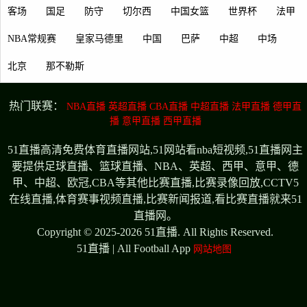
客场
国足
防守
切尔西
中国女篮
世界杯
法甲
NBA常规赛
皇家马德里
中国
巴萨
中超
中场
北京
那不勒斯
热门联赛：
NBA直播
英超直播
CBA直播
中超直播
法甲直播
德甲直
播
意甲直播
西甲直播
51直播高清免费体育直播网站,51网站看nba短视频,51直播网主
要提供足球直播、篮球直播、NBA、英超、西甲、意甲、德
甲、中超、欧冠,CBA等其他比赛直播,比赛录像回放,CCTV5
在线直播,体育赛事视频直播,比赛新闻报道,看比赛直播就来51
直播网。
Copyright © 2025-2026 51直播. All Rights Reserved.
51直播 | All Football App
网站地图