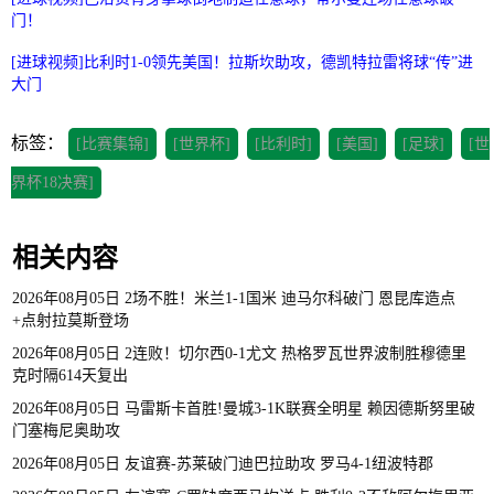
门！
[进球视频]比利时1-0领先美国！拉斯坎助攻，德凯特拉雷将球“传”进
大门
标签：
[比赛集锦]
[世界杯]
[比利时]
[美国]
[足球]
[世
界杯18决赛]
相关内容
2026年08月05日 2场不胜！米兰1-1国米 迪马尔科破门 恩昆库造点
+点射拉莫斯登场
2026年08月05日 2连败！切尔西0-1尤文 热格罗瓦世界波制胜穆德里
克时隔614天复出
2026年08月05日 马雷斯卡首胜!曼城3-1K联赛全明星 赖因德斯努里破
门塞梅尼奥助攻
2026年08月05日 友谊赛-苏莱破门迪巴拉助攻 罗马4-1纽波特郡