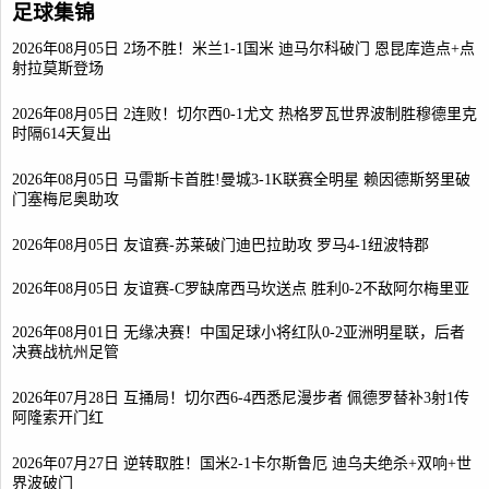
足球集锦
2026年08月05日 2场不胜！米兰1-1国米 迪马尔科破门 恩昆库造点+点
射拉莫斯登场
2026年08月05日 2连败！切尔西0-1尤文 热格罗瓦世界波制胜穆德里克
时隔614天复出
2026年08月05日 马雷斯卡首胜!曼城3-1K联赛全明星 赖因德斯努里破
门塞梅尼奥助攻
2026年08月05日 友谊赛-苏莱破门迪巴拉助攻 罗马4-1纽波特郡
2026年08月05日 友谊赛-C罗缺席西马坎送点 胜利0-2不敌阿尔梅里亚
2026年08月01日 无缘决赛！中国足球小将红队0-2亚洲明星联，后者
决赛战杭州足管
2026年07月28日 互捅局！切尔西6-4西悉尼漫步者 佩德罗替补3射1传
阿隆索开门红
2026年07月27日 逆转取胜！国米2-1卡尔斯鲁厄 迪乌夫绝杀+双响+世
界波破门