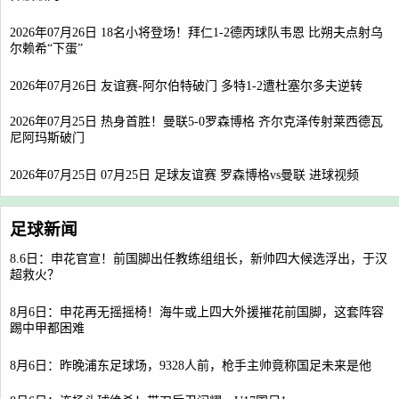
2026年07月26日 18名小将登场！拜仁1-2德丙球队韦恩 比朔夫点射乌
尔赖希“下蛋”
2026年07月26日 友谊赛-阿尔伯特破门 多特1-2遭杜塞尔多夫逆转
2026年07月25日 热身首胜！曼联5-0罗森博格 齐尔克泽传射莱西德瓦
尼阿玛斯破门
2026年07月25日 07月25日 足球友谊赛 罗森博格vs曼联 进球视频
足球新闻
8.6日：申花官宣！前国脚出任教练组组长，新帅四大候选浮出，于汉
超救火？
8月6日：申花再无摇摇椅！海牛或上四大外援摧花前国脚，这套阵容
踢中甲都困难
8月6日：昨晚浦东足球场，9328人前，枪手主帅竟称国足未来是他