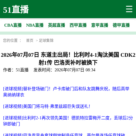
☰
51直播
CBA直播
NBA直播
英超直播
西甲直播
意甲直播
德甲直播
您的位置 ：
首页
>
足球集锦
2026年07月07日 东道主出局！比利时4-1淘汰美国 CDK2
射1传 巴洛贡补时被换下
作者：51直播
发表时间：2026年07月07日 08:34
[进球视频]替补登场破门！卢卡库破门后和队友跳舞庆祝，随后高举
奥纳纳球衣
[进球视频]美国门将马特·弗里兹超巨失误送礼！
[进球视频]比利时2-1再次领先美国！德凯特拉雷梅开二度，丢球后2分
钟即破门
[进球视频]巴洛贡背身拿球倒地制造任意球，蒂尔曼连场任意球破