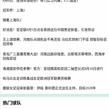
8月6日：连场头球绝杀！带刀后卫闪耀，U17国足1
冠军杯：上海2
随着上海队2
好消息！亚足联8月5日点名表扬这位中国男足新星，引发热议
王上源禁赛，河南队点球机会不再灵验 马拉尼昂射门不佳 郑智目标亚
冠资格
青岛广三直播青豫大战！河南边路存隐患，古斯塔沃等喂饼，西海岸
剑指亚冠
海港国安申花参赛！官方：亚冠精英和亚冠二抽签仪式8月18日进行
哈马比女足训练备战女足欧洲冠军联赛资格赛
曼联女足迎来新篇章：伊娃·奥利德正式出任主帅，目标2028年
热门球队