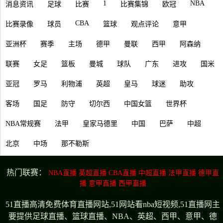
1
NBA
消息资讯
足球
比赛
比赛集锦
欧冠
CBA
比赛录像
球员
篮球
观点评论
意甲
亚洲杯
赛季
主场
德甲
曼联
西甲
阿森纳
联赛
女足
篮板
曼城
球队
广东
进攻
国米
亚冠
罗马
利物浦
英超
皇马
球迷
助攻
客场
国足
防守
切尔西
中国女篮
世界杯
NBA常规赛
法甲
皇家马德里
中国
巴萨
中超
北京
中场
那不勒斯
热门联赛：
NBA直播
英超直播
CBA直播
中超直播
法甲直播
德甲直
播
意甲直播
西甲直播
51直播高清免费体育直播网站,51网站看nba短视频,51直播网主
要提供足球直播、篮球直播、NBA、英超、西甲、意甲、德