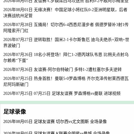
2026年08月05日 友谊赛-C罗缺席西马坎送点 胜利0-2不敌阿尔梅里亚
2026年08月01日 无缘决赛！中国足球小将红队0-2亚洲明星联，后者
决赛战杭州足管
2026年07月28日 互捅局！切尔西6-4西悉尼漫步者 佩德罗替补3射1传
阿隆索开门红
2026年07月27日 逆转取胜！国米2-1卡尔斯鲁厄 迪乌夫绝杀+双响+世
界波破门
2026年07月26日 18名小将登场！拜仁1-2德丙球队韦恩 比朔夫点射乌
尔赖希“下蛋”
2026年07月26日 友谊赛-阿尔伯特破门 多特1-2遭杜塞尔多夫逆转
2026年07月25日 热身首胜！曼联5-0罗森博格 齐尔克泽传射莱西德瓦
尼阿玛斯破门
2026年07月25日 07月25日 足球友谊赛 罗森博格vs曼联 进球视频
足球录像
2026年08月05日 足球友谊赛 切尔西vs尤文图斯 全场录像
2026年08月05日 足球友谊赛 K联赛全明星vs曼城 全场录像