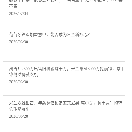
破案了！穆里尼奥离开13年，皇马只拿了4次西甲冠军，他回来
不冤
2026/07/04
葡萄牙锋霸加盟意甲，能否成为米兰新核心？
2026/06/30
离谱！2500万出售旧将躺赚千万，米兰豪砸8000万抢前锋，意甲
锋线溢价藏玄机
2026/06/30
米兰双雄出击：年薪翻倍锁定安东尼奥·席尔瓦，意甲豪门的转
会策略解析
2026/06/28