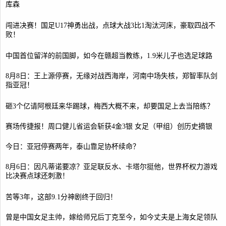
库森
闯进决赛！国足U17神勇出战，点球大战3比1淘汰河床，豪取四战不
败！
中国首位留洋的前国脚，如今在赣超当教练，1.9米儿子也选足球路
8月8日：王上源停赛，无缘对战西海岸，河南中场失核，郑智率队剑
指亚冠！
砸3个亿请阿根廷来华踢球，梅西大概不来，却要国足上去当陪练？
赛场传捷报！周口健儿省运会斩获4金3银 女足（甲组）创历史摘银
今日：亚冠停赛两年，泰山靠足协杯续命？
8月6日：因凡蒂诺要凉？亚足联反水、卡塔尔挺他，世界杯权力游戏
比决赛点球还刺激！
苦等3年，这部9.1分神剧终于回归！
曾是中国女足主帅，嫁给师兄后丁克至今，如今丈夫是上海女足领队