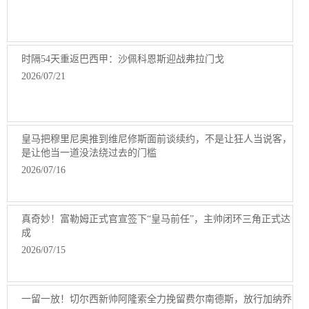
时隔54天重返巴西甲：沙佩科恩斯迎战弗拉门戈
2026/07/21
皇马把穆里尼奥推到维尼修斯面前谈续约，不是让狂人当说客，
是让他当一道没法绕过去的门槛
2026/07/16
真奇妙！富勒姆正式官宣签下“皇马前任”，主帅闭环三角正式达
成
2026/07/15
一留一放！切尔西新帅阿隆索全力挽留费尔南德斯，放行加纳乔