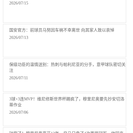
2026/07/15
国安官方：前球员马努因车祸不幸离世 向其家人致以哀悼
2026/07/13
保级功臣的温情送别：热刺与帕利尼亚的分手，意甲球队密切关
注
2026/07/11
3球+3连MVP！维尼修斯世界杯踢疯了，穆里尼奥要先抄安切洛
蒂作业
2026/07/06