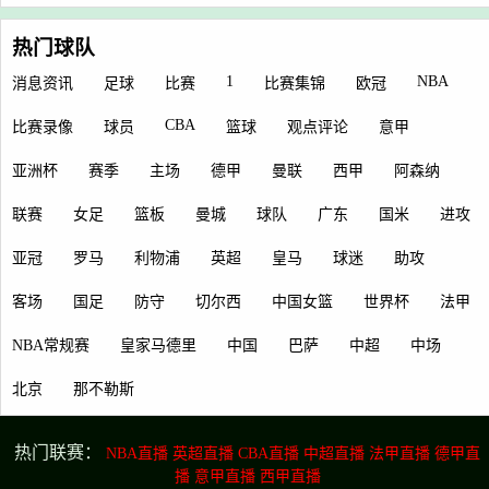
热门球队
1
NBA
消息资讯
足球
比赛
比赛集锦
欧冠
CBA
比赛录像
球员
篮球
观点评论
意甲
亚洲杯
赛季
主场
德甲
曼联
西甲
阿森纳
联赛
女足
篮板
曼城
球队
广东
国米
进攻
亚冠
罗马
利物浦
英超
皇马
球迷
助攻
客场
国足
防守
切尔西
中国女篮
世界杯
法甲
NBA常规赛
皇家马德里
中国
巴萨
中超
中场
北京
那不勒斯
热门联赛：
NBA直播
英超直播
CBA直播
中超直播
法甲直播
德甲直
播
意甲直播
西甲直播