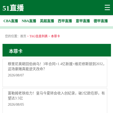
☰
51直播
CBA直播
NBA直播
英超直播
西甲直播
意甲直播
德甲直播
您的位置：
首页
> TAG信息列表 > 本菲卡
本菲卡
穆里尼奥砸回伯纳乌！3年合同+1.4亿新援+维尼修斯锁到2032，
这场豪赌真能逆天改命？
2026/08/07
富勒姆老铁给力！皇马今夏转会收入创纪录，破2亿欧在即，有
望达3.5亿
2026/08/05