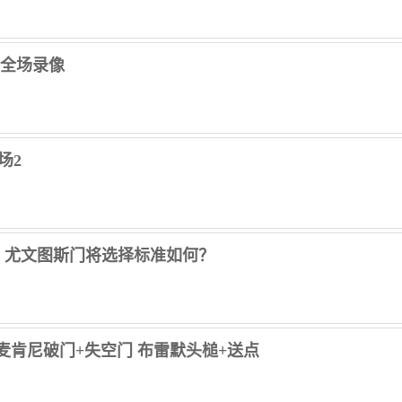
洛 全场录像
场2
，尤文图斯门将选择标准如何？
那亚 麦肯尼破门+失空门 布雷默头槌+送点