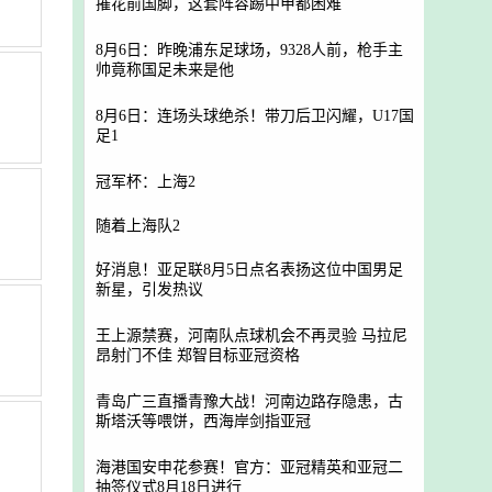
摧花前国脚，这套阵容踢中甲都困难
8月6日：昨晚浦东足球场，9328人前，枪手主
帅竟称国足未来是他
8月6日：连场头球绝杀！带刀后卫闪耀，U17国
足1
冠军杯：上海2
随着上海队2
好消息！亚足联8月5日点名表扬这位中国男足
新星，引发热议
王上源禁赛，河南队点球机会不再灵验 马拉尼
昂射门不佳 郑智目标亚冠资格
青岛广三直播青豫大战！河南边路存隐患，古
斯塔沃等喂饼，西海岸剑指亚冠
海港国安申花参赛！官方：亚冠精英和亚冠二
抽签仪式8月18日进行