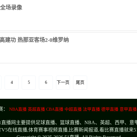
亚 全场录像
蒂高建功 热那亚客场2-0维罗纳
4
5
6
下一页
尾页
赛：
NBA直播
英超直播
CBA直播
中超直播
法甲直播
德甲直播
意甲直播
频,51直播网主要提供足球直播、篮球直播、NBA、英超、西甲、意
CTV5在线直播,体育赛事视频直播,比赛新闻报道,看比赛直播就来5