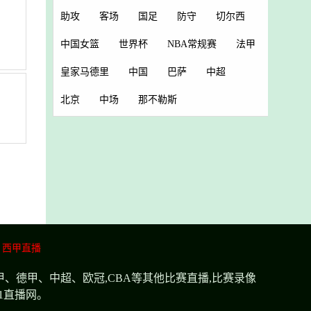
助攻
客场
国足
防守
切尔西
中国女篮
世界杯
NBA常规赛
法甲
皇家马德里
中国
巴萨
中超
北京
中场
那不勒斯
西甲直播
甲、德甲、中超、欧冠,CBA等其他比赛直播,比赛录像
1直播网。