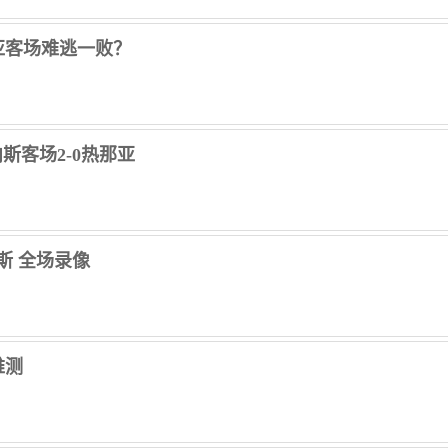
亚客场难逃一败？
内斯客场2-0热那亚
内斯 全场录像
难测