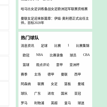
哈马比女足训练备战女足欧洲冠军联赛资格赛
曼联女足迎来新篇章：伊娃·奥利德正式出任主
帅，目标2028年
热门球队
1
消息资讯
足球
比赛
比赛集锦
NBA
CBA
欧冠
比赛录像
球员
篮球
观点评论
意甲
亚洲杯
赛季
主场
德甲
曼联
西甲
阿森纳
联赛
女足
篮板
曼城
球队
广东
进攻
国米
亚冠
罗马
利物浦
英超
皇马
球迷