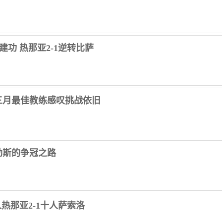
射建功 热那亚2-1逆转比萨
三月最佳教练感叹挑战依旧
勒斯的争冠之路
十人热那亚2-1十人萨索洛