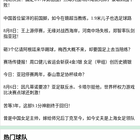
败！
中国首位留洋的前国脚，如今在赣超当教练，1.9米儿子也选足球路
8月8日：王上源停赛，无缘对战西海岸，河南中场失核，郑智率队剑
指亚冠！
砸3个亿请阿根廷来华踢球，梅西大概不来，却要国足上去当陪练？
赛场传捷报！周口健儿省运会斩获4金3银 女足（甲组）创历史摘银
今日：亚冠停赛两年，泰山靠足协杯续命？
8月6日：因凡蒂诺要凉？亚足联反水、卡塔尔挺他，世界杯权力游戏
比决赛点球还刺激！
苦等3年，这部9.1分神剧终于回归！
曾是中国女足主帅，嫁给师兄后丁克至今，如今丈夫是上海女足领队
热门球队