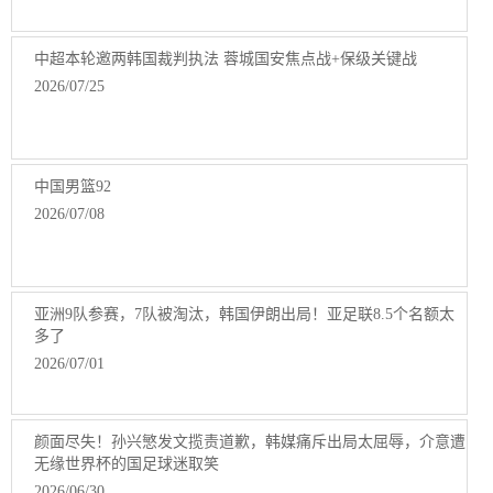
中超本轮邀两韩国裁判执法 蓉城国安焦点战+保级关键战
2026/07/25
中国男篮92
2026/07/08
亚洲9队参赛，7队被淘汰，韩国伊朗出局！亚足联8.5个名额太
多了
2026/07/01
颜面尽失！孙兴慜发文揽责道歉，韩媒痛斥出局太屈辱，介意遭
无缘世界杯的国足球迷取笑
2026/06/30