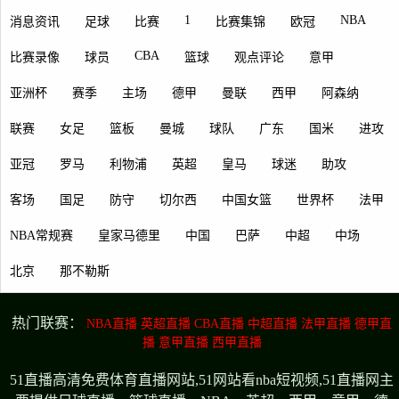
1
NBA
消息资讯
足球
比赛
比赛集锦
欧冠
CBA
比赛录像
球员
篮球
观点评论
意甲
亚洲杯
赛季
主场
德甲
曼联
西甲
阿森纳
联赛
女足
篮板
曼城
球队
广东
国米
进攻
亚冠
罗马
利物浦
英超
皇马
球迷
助攻
客场
国足
防守
切尔西
中国女篮
世界杯
法甲
NBA常规赛
皇家马德里
中国
巴萨
中超
中场
北京
那不勒斯
热门联赛：
NBA直播
英超直播
CBA直播
中超直播
法甲直播
德甲直
播
意甲直播
西甲直播
51直播高清免费体育直播网站,51网站看nba短视频,51直播网主