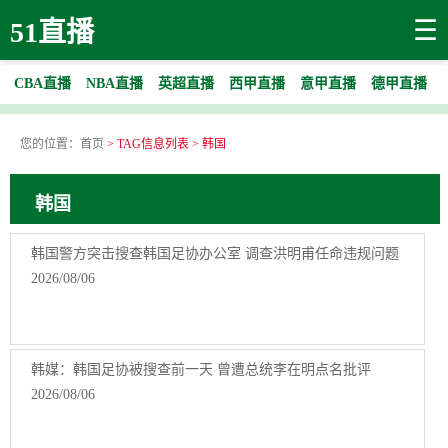
☰
51直播
CBA直播
NBA直播
英超直播
西甲直播
意甲直播
德甲直播
您的位置：
首页
> TAG信息列表 > 韩国
韩国
韩国警方突击搜查韩国足协办公室 调查洪明甫任命违规问题
2026/08/06
韩媒：韩国足协被搜查前一天 曾遭总统李在明点名批评
2026/08/06