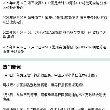
2026年08月07日 进军决赛！U17国足点球3-1河床U17将战阿森纳 江宇
涵替补两扑点
2026年08月07日 暂升第三！国安4-0新鹏城7轮不败 张玉宁传射达万双
响法比奥破门
2026年08月07日 08月07日WNBA常规赛 多伦多节奏 83 - 97 波特兰火
焰 集锦
2026年08月07日 08月07日WNBA常规赛 洛杉矶火花 89 - 82 明尼苏达
山猫 全场集锦
热门新闻
8月8日：董路深陷年龄造假困局，中国足球小将信任危机何解？
阿根廷25岁国脚告别欧洲赛场，世界杯后将重返阿超！
8月8日：从法甲到德甲，阿根廷世界杯国脚梅迪纳2500万欧转会勒沃
库森
闯进决赛！国足U17神勇出战，点球大战3比1淘汰河床，豪取四战不