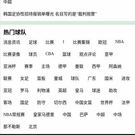
中超
韩国足协性招待报销单曝光 名目写的是“裁判按摩”
热门球队
1
NBA
消息资讯
足球
比赛
比赛集锦
欧冠
CBA
比赛录像
球员
篮球
观点评论
意甲
亚洲杯
赛季
主场
德甲
曼联
西甲
阿森纳
联赛
女足
篮板
曼城
球队
广东
国米
进攻
亚冠
罗马
利物浦
英超
皇马
球迷
助攻
客场
国足
防守
切尔西
中国女篮
世界杯
法甲
NBA常规赛
皇家马德里
中国
巴萨
中超
中场
那不勒斯
北京