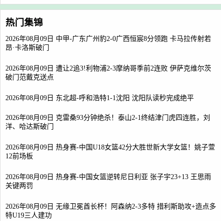
热门集锦
2026年08月09日 中甲-广东广州豹2-0广西恒宸8分领跑 卡马拉传射若
昂·卡洛斯破门
2026年08月09日 遭让2追3!利物浦2-3摩纳哥季前2连败 伊萨克维尔茨
破门范戴克送点
2026年08月09日 东北超-呼和浩特1-1沈阳 沈阳队读秒完成绝平
2026年08月09日 克雷桑93分钟绝杀！泰山2-1终结津门虎四连胜，刘
洋、哈达斯破门
2026年08月09日 热身赛-中国U18女篮42分大胜世新大学女篮！姚子萱
12前场板
2026年08月09日 热身赛-中国女篮逆转尼日利亚 张子宇23+13 王思雨
关键两罚
2026年08月09日 无缘卫冕酋长杯！阿森纳2-3多特 措利斯助攻+造点多
特U19三人建功