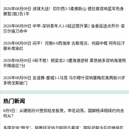
2026年08月09日 进球大战！切尔西3-3柔佛新山 德拉普双响蓝军热身
赛暂2胜2负1平
2026年08月09日 中甲-深圳青年人1-0延边暂升第2 金泰延送点乔尔·诺
贝尔操刀命中
2026年08月09日 闷平！河南0-0西海岸 古斯塔沃、何超中框 阿布拉汗
替补席染红
2026年08月09日 6轮不胜！铜梁龙2-3遭海港逆转 莱昂纳多双响海港甩
开降级区7分
2026年08月09日 友谊赛-曼城3-1马竞 马尔穆什双响塞梅尼奥两助16岁
多明戈斯破门
热门新闻
8月9日：从硬刚孙兴慜到枯坐板凳，申花动荡，国脚杨泽翔续约何去
何从？
多国足协“倒戈”，阿根廷足协力挺因凡蒂诺：国际足联今后应继续在