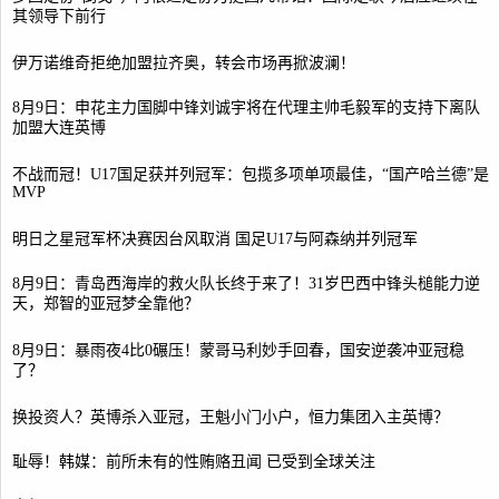
其领导下前行
伊万诺维奇拒绝加盟拉齐奥，转会市场再掀波澜！
8月9日：申花主力国脚中锋刘诚宇将在代理主帅毛毅军的支持下离队
加盟大连英博
不战而冠！U17国足获并列冠军：包揽多项单项最佳，“国产哈兰德”是
MVP
明日之星冠军杯决赛因台风取消 国足U17与阿森纳并列冠军
8月9日：青岛西海岸的救火队长终于来了！31岁巴西中锋头槌能力逆
天，郑智的亚冠梦全靠他？
8月9日：暴雨夜4比0碾压！蒙哥马利妙手回春，国安逆袭冲亚冠稳
了？
换投资人？英博杀入亚冠，王魁小门小户，恒力集团入主英博？
耻辱！韩媒：前所未有的性贿赂丑闻 已受到全球关注