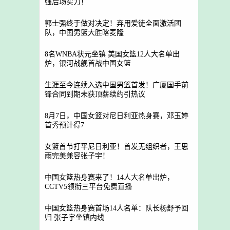
强后场实力！
郭士强终于做对决定！弃用爱徒全面激活团
队，中国男篮大胜喀麦隆
8名WNBA状元坐镇 美国女篮12人大名单出
炉，银河战舰首战中国女篮
生涯至今连续入选中国男篮首发！广厦国手前
锋合同到期未获顶薪续约引热议
8月7日，中国女篮对尼日利亚热身赛，邓玉婷
首秀预计得7
女篮首节打平尼日利亚！首发无组织者，王思
雨完美兼容张子宇！
中国女篮热身赛来了！14人大名单出炉，
CCTV5领衔三平台免费直播
中国女篮热身赛首场14人名单：队长杨舒予回
归 张子宇坐镇内线