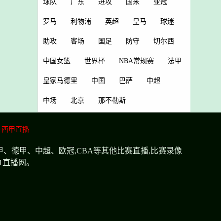
球队
广东
进攻
国米
亚冠
罗马
利物浦
英超
皇马
球迷
助攻
客场
国足
防守
切尔西
中国女篮
世界杯
NBA常规赛
法甲
皇家马德里
中国
巴萨
中超
中场
北京
那不勒斯
西甲直播
甲、德甲、中超、欧冠,CBA等其他比赛直播,比赛录像
1直播网。