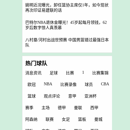
姚明近况曝光，卸任篮协主席仅1年，如今现状
再次印证易建联的话
巴特尔NBA退休金曝光！45岁起每月领钱，62
岁后数字惊人真羡慕
八村塁/河村出战世预赛 中国男篮错过最强日本
队
热门球队
1
消息资讯
足球
比赛
比赛集锦
NBA
CBA
欧冠
比赛录像
球员
篮球
观点评论
意甲
亚洲杯
赛季
主场
德甲
曼联
西甲
阿森纳
联赛
女足
篮板
曼城