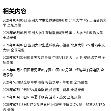
相关内容
2026年08月06日 亚洲大学生篮球联赛8强赛 北京大学 VS 上海交通大
学 全场录像
2026年08月06日 亚洲大学生篮球联赛8强赛 延世大学 VS 政治大学
全场录像
2026年08月02日 亚洲大学生篮球联赛小组赛 北京大学 VS 香港中文
大学 全场录像
2026年07月30日国青男篮热身赛 中国U18男篮 - 大卫·安篮球学院 全
场录像
2026年07月29日国青男篮热身赛 中国U18男篮 - 纽纳华丁闪电队 全
场录像
2026年WNBA全明星单项赛 投篮之星 - 单项赛 全场录像
2026年07月19日NBA夏季联赛 步行者 - 鹈鹕 全场录像
2026年07月18日NBA夏季联赛 活塞 - 热火 全场录像
2026年07月18日U17女篮世界杯1/4决赛 中国U17女篮 - 加拿大U17女
篮 录像