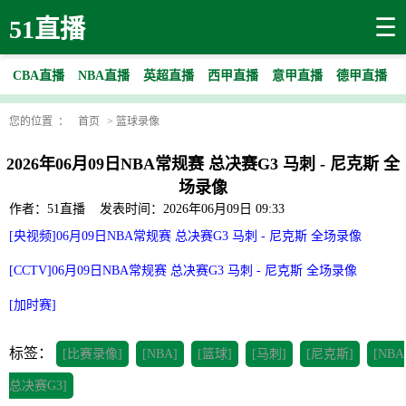
☰
51直播
CBA直播
NBA直播
英超直播
西甲直播
意甲直播
德甲直播
您的位置 ：
首页
>
篮球录像
2026年06月09日NBA常规赛 总决赛G3 马刺 - 尼克斯 全
场录像
作者：51直播
发表时间：2026年06月09日 09:33
[央视频]06月09日NBA常规赛 总决赛G3 马刺 - 尼克斯 全场录像
[CCTV]06月09日NBA常规赛 总决赛G3 马刺 - 尼克斯 全场录像
[加时赛]
标签：
[比赛录像]
[NBA]
[篮球]
[马刺]
[尼克斯]
[NBA
总决赛G3]