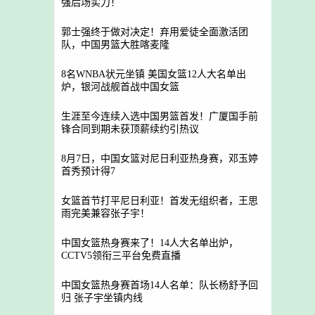
强后场实力！
郭士强终于做对决定！弃用爱徒全面激活团
队，中国男篮大胜喀麦隆
8名WNBA状元坐镇 美国女篮12人大名单出
炉，银河战舰首战中国女篮
生涯至今连续入选中国男篮首发！广厦国手前
锋合同到期未获顶薪续约引热议
8月7日，中国女篮对尼日利亚热身赛，邓玉婷
首秀预计得7
女篮首节打平尼日利亚！首发无组织者，王思
雨完美兼容张子宇！
中国女篮热身赛来了！14人大名单出炉，
CCTV5领衔三平台免费直播
中国女篮热身赛首场14人名单：队长杨舒予回
归 张子宇坐镇内线