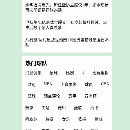
姚明近况曝光，卸任篮协主席仅1年，如今现状
再次印证易建联的话
巴特尔NBA退休金曝光！45岁起每月领钱，62
岁后数字惊人真羡慕
八村塁/河村出战世预赛 中国男篮错过最强日本
队
热门球队
1
消息资讯
足球
比赛
比赛集锦
NBA
CBA
欧冠
比赛录像
球员
篮球
观点评论
意甲
亚洲杯
赛季
主场
德甲
曼联
西甲
阿森纳
联赛
女足
篮板
曼城