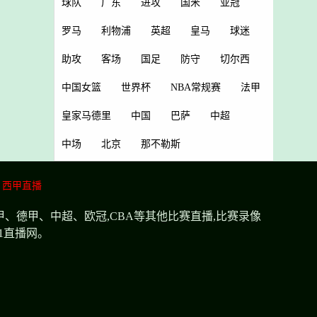
球队
广东
进攻
国米
亚冠
罗马
利物浦
英超
皇马
球迷
助攻
客场
国足
防守
切尔西
中国女篮
世界杯
NBA常规赛
法甲
皇家马德里
中国
巴萨
中超
中场
北京
那不勒斯
西甲直播
甲、德甲、中超、欧冠,CBA等其他比赛直播,比赛录像
1直播网。