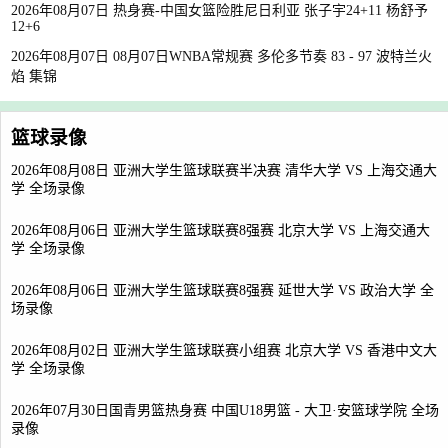
2026年08月07日 热身赛-中国女篮险胜尼日利亚 张子宇24+11 杨舒予
12+6
2026年08月07日 08月07日WNBA常规赛 多伦多节奏 83 - 97 波特兰火
焰 集锦
篮球录像
2026年08月08日 亚洲大学生篮球联赛半决赛 清华大学 VS 上海交通大
学 全场录像
2026年08月06日 亚洲大学生篮球联赛8强赛 北京大学 VS 上海交通大
学 全场录像
2026年08月06日 亚洲大学生篮球联赛8强赛 延世大学 VS 政治大学 全
场录像
2026年08月02日 亚洲大学生篮球联赛小组赛 北京大学 VS 香港中文大
学 全场录像
2026年07月30日国青男篮热身赛 中国U18男篮 - 大卫·安篮球学院 全场
录像