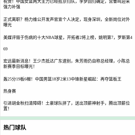
祝贺！中国女篮两大主力已经抵京归队，李梦回归确定，宫鲁鸣迎来
强力补强
正式离职？杨力维公开发声官宣个人决定，现身深圳，全新岗位对外
曝光
美媒评毁于伤病的十大NBA球星，开拓者2将上榜，姚明第7，罗斯第4
69
宏远最新消息！王少杰抵达广东道别，朱芳雨仍自称总经理，小陈总
新赛季目标曝光！
轰25分19板6帽！中国男篮18岁2米13中锋新星崛起：再夺篮板王
热身赛
引进胡金秋扫清障碍！土豪球队拼了，送出顶薪神射手，腾出顶薪位
置！
热门球队