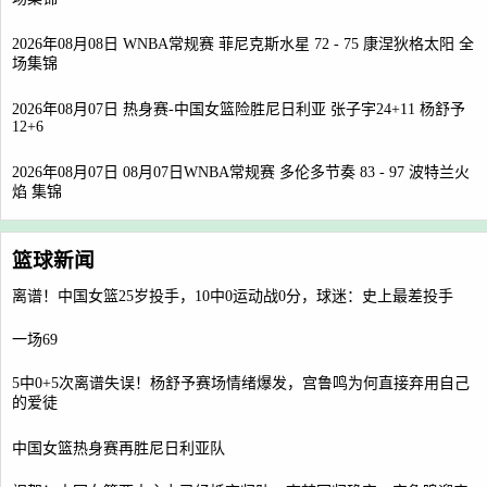
2026年08月08日 WNBA常规赛 菲尼克斯水星 72 - 75 康涅狄格太阳 全
场集锦
2026年08月07日 热身赛-中国女篮险胜尼日利亚 张子宇24+11 杨舒予
12+6
2026年08月07日 08月07日WNBA常规赛 多伦多节奏 83 - 97 波特兰火
焰 集锦
篮球新闻
离谱！中国女篮25岁投手，10中0运动战0分，球迷：史上最差投手
一场69
5中0+5次离谱失误！杨舒予赛场情绪爆发，宫鲁鸣为何直接弃用自己
的爱徒
中国女篮热身赛再胜尼日利亚队