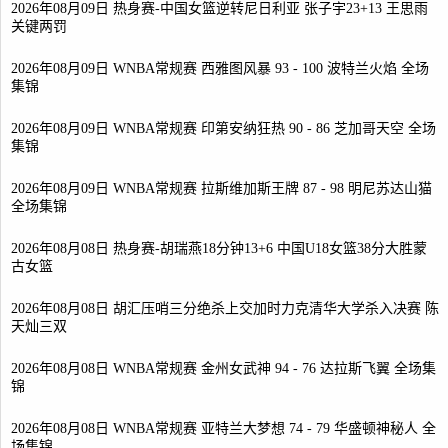
2026年08月09日 热身赛-中国女篮逆转尼日利亚 张子宇23+13 王思雨
关键两罚
2026年08月09日 WNBA常规赛 西雅图风暴 93 - 100 波特兰火焰 全场
集锦
2026年08月09日 WNBA常规赛 印第安纳狂热 90 - 86 芝加哥天空 全场
集锦
2026年08月09日 WNBA常规赛 拉斯维加斯王牌 87 - 98 明尼苏达山猫
全场集锦
2026年08月08日 热身赛-胡瑞燕18分钟13+6 中国U18女篮38分大胜蒙
古女篮
2026年08月08日 胡汇压哨三分绝杀上交加时力克清华大学杀入决赛 陈
天灿三双
2026年08月08日 WNBA常规赛 金州女武神 94 - 76 达拉斯飞翼 全场集
锦
2026年08月08日 WNBA常规赛 亚特兰大梦想 74 - 79 华盛顿神秘人 全
场集锦