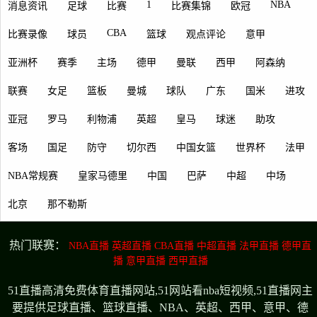
1
NBA
消息资讯
足球
比赛
比赛集锦
欧冠
CBA
比赛录像
球员
篮球
观点评论
意甲
亚洲杯
赛季
主场
德甲
曼联
西甲
阿森纳
联赛
女足
篮板
曼城
球队
广东
国米
进攻
亚冠
罗马
利物浦
英超
皇马
球迷
助攻
客场
国足
防守
切尔西
中国女篮
世界杯
法甲
NBA常规赛
皇家马德里
中国
巴萨
中超
中场
北京
那不勒斯
热门联赛：
NBA直播
英超直播
CBA直播
中超直播
法甲直播
德甲直
播
意甲直播
西甲直播
51直播高清免费体育直播网站,51网站看nba短视频,51直播网主
要提供足球直播、篮球直播、NBA、英超、西甲、意甲、德