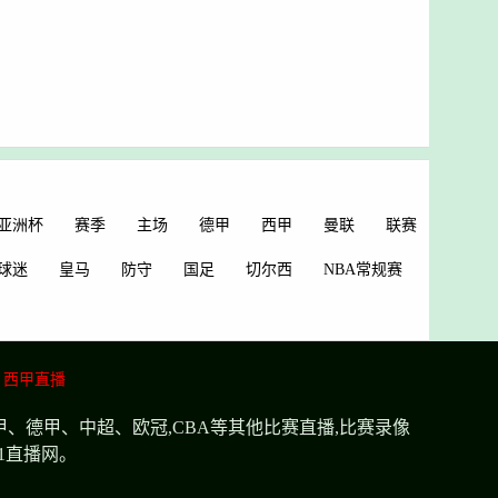
亚洲杯
赛季
主场
德甲
西甲
曼联
联赛
球迷
皇马
防守
国足
切尔西
NBA常规赛
西甲直播
甲、德甲、中超、欧冠,CBA等其他比赛直播,比赛录像
1直播网。