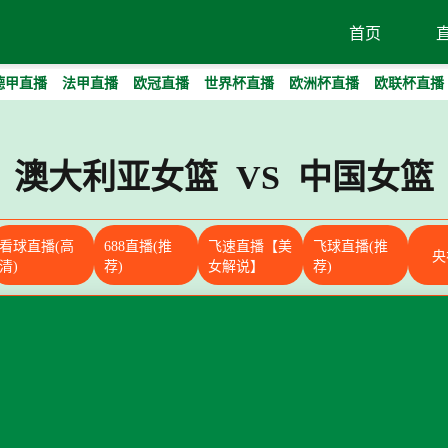
首页
德甲直播
法甲直播
欧冠直播
世界杯直播
欧洲杯直播
欧联杯直播
澳大利亚女篮 VS 中国女篮
看球直播(高
688直播(推
飞速直播【美
飞球直播(推
央
清)
荐)
女解说】
荐)