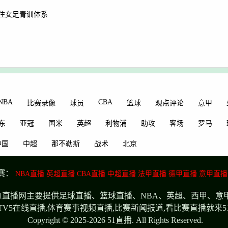
困住女足青训体系
！
NBA
CBA
比赛录像
球员
篮球
观点评论
意甲
东
亚冠
国米
英超
利物浦
助攻
客场
罗马
中国
中超
那不勒斯
战术
北京
赛：
NBA直播
英超直播
CBA直播
中超直播
法甲直播
德甲直播
意甲直播
频,51直播网主要提供足球直播、篮球直播、NBA、英超、西甲、意
CTV5在线直播,体育赛事视频直播,比赛新闻报道,看比赛直播就来5
Copyright © 2025-2026 51直播. All Rights Reserved.