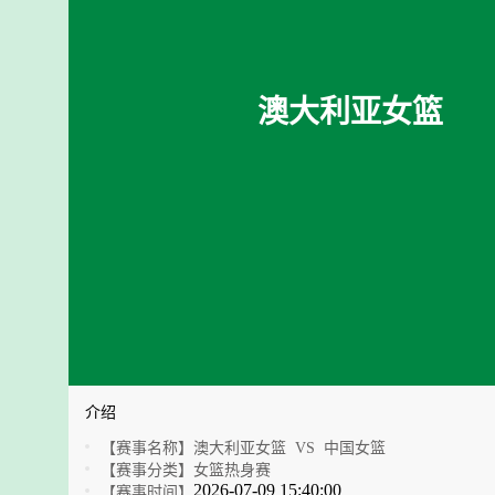
澳大利亚女篮
介绍
【赛事名称】
澳大利亚女篮 VS 中国女篮
【赛事分类】
女篮热身赛
2026-07-09 15:40:00
【赛事时间】