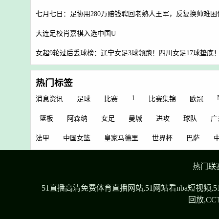
七月七日：足协用280万赔钱聘回老熟人王军，反复换帅难
大连足校肖嘉祺入选中国U
女超9轮过后丢球榜：辽宁女足3球领跑！四川女足17球垫底
热门标签
1
消息资讯
足球
比赛
比赛集锦
欧冠
篮板
阿森纳
女足
曼城
进攻
球队
广
法甲
中国女篮
皇家马德里
世界杯
巴萨
热门联
51直播高清免费体育直播网站,51网站看nba短视
回放,C