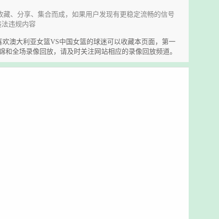
收藏、分享、集合而成，如果用户发现有更稳定流畅的信号
违法违规内容
链接，喜欢澳大利亚女篮VS中国女篮的球迷可以收藏本页面，第一
集锦和全场录像回放，请及时关注网站相应的录像回放频道。