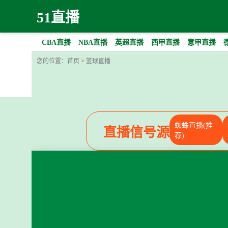
51直播
CBA直播
NBA直播
英超直播
西甲直播
意甲直播
您的位置：
首页
>
篮球直播
蜘蛛直播(推
直播信号源
荐)