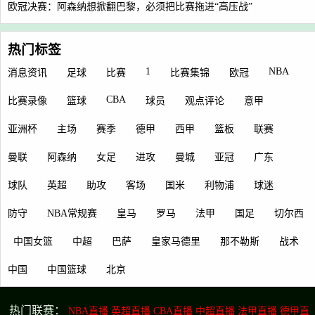
欧冠决赛：阿森纳想掀翻巴黎，必须把比赛拖进“高压战”
热门标签
1
NBA
消息资讯
足球
比赛
比赛集锦
欧冠
CBA
比赛录像
篮球
球员
观点评论
意甲
亚洲杯
主场
赛季
德甲
西甲
篮板
联赛
曼联
阿森纳
女足
进攻
曼城
亚冠
广东
球队
英超
助攻
客场
国米
利物浦
球迷
防守
NBA常规赛
皇马
罗马
法甲
国足
切尔西
中国女篮
中超
巴萨
皇家马德里
那不勒斯
战术
中国
中国篮球
北京
热门联赛：
NBA直播
英超直播
CBA直播
中超直播
法甲直播
德甲直