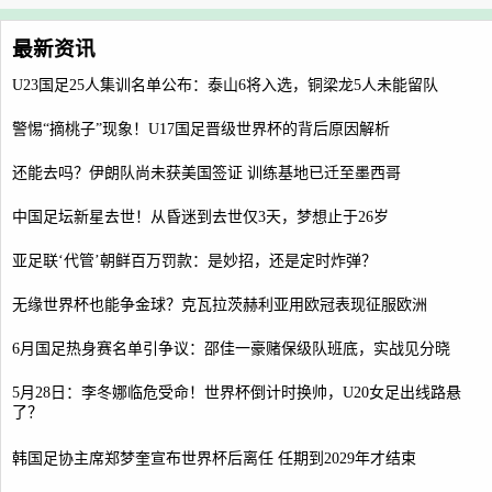
最新资讯
U23国足25人集训名单公布：泰山6将入选，铜梁龙5人未能留队
警惕“摘桃子”现象！U17国足晋级世界杯的背后原因解析
还能去吗？伊朗队尚未获美国签证 训练基地已迁至墨西哥
中国足坛新星去世！从昏迷到去世仅3天，梦想止于26岁
亚足联‘代管’朝鲜百万罚款：是妙招，还是定时炸弹？
无缘世界杯也能争金球？克瓦拉茨赫利亚用欧冠表现征服欧洲
6月国足热身赛名单引争议：邵佳一豪赌保级队班底，实战见分晓
5月28日：李冬娜临危受命！世界杯倒计时换帅，U20女足出线路悬
了？
韩国足协主席郑梦奎宣布世界杯后离任 任期到2029年才结束