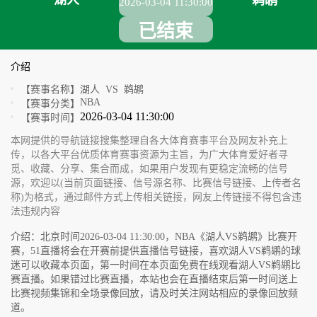
湖人
鹈鹕
2026-03-04 11:30:00
已结束
介绍
【赛事名称】
湖人 VS 鹈鹕
NBA
【赛事分类】
2026-03-04 11:30:00
【赛事时间】
本网提供的导航链接搜集整理自各大体育赛事平台及网友补充上
传，以各大平台优质体育赛事资源为主旨，为广大体育爱好者寻
觅、收藏、分享、集合而成，如果用户发现有更稳定流畅的信号
源，欢迎以(当前页面链接、信号源名称、比赛信号链接、上传者名
称)为格式，通过邮件方式上传相关链接，网友上传链接不得包含违
法违规内容
介绍：北京时间2026-03-04 11:30:00，NBA《湖人VS鹈鹕》比赛开
赛，51直播将会在开赛前提供直播信号链接，喜欢湖人VS鹈鹕的球
迷可以收藏本页面，第一时间在本页面免费在线观看湖人VS鹈鹕比
赛直播。如果错过比赛直播，本站也会在直播结束后第一时间送上
比赛视频集锦和全场录像回放，请及时关注网站相应的录像回放频
道。