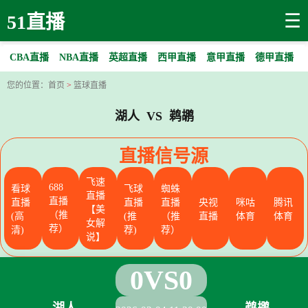
☰
51直播
CBA直播
NBA直播
英超直播
西甲直播
意甲直播
德甲直播
您的位置：
首页
>
篮球直播
湖人 VS 鹈鹕
直播信号源
飞速
688
看球
飞球
蜘蛛
直播
直播
直播
直播
直播
央视
咪咕
腾讯
【美
（推
(高
(推
（推
直播
体育
体育
女解
荐）
清)
荐)
荐）
说】
0
VS
0