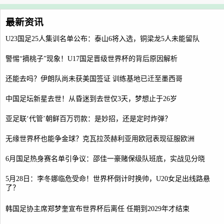
最新资讯
U23国足25人集训名单公布：泰山6将入选，铜梁龙5人未能留队
警惕“摘桃子”现象！U17国足晋级世界杯的背后原因解析
还能去吗？伊朗队尚未获美国签证 训练基地已迁至墨西哥
中国足坛新星去世！从昏迷到去世仅3天，梦想止于26岁
亚足联‘代管’朝鲜百万罚款：是妙招，还是定时炸弹？
无缘世界杯也能争金球？克瓦拉茨赫利亚用欧冠表现征服欧洲
6月国足热身赛名单引争议：邵佳一豪赌保级队班底，实战见分晓
5月28日：李冬娜临危受命！世界杯倒计时换帅，U20女足出线路悬
了？
韩国足协主席郑梦奎宣布世界杯后离任 任期到2029年才结束