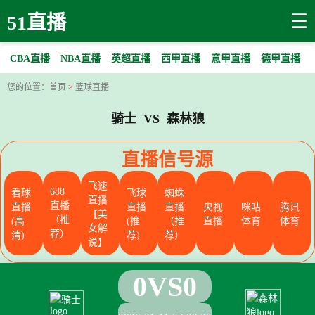
☰
51直播
CBA直播
NBA直播
英超直播
西甲直播
意甲直播
德甲直播
您的位置：
首页
>
篮球直播
骑士 VS 森林狼
直播信号源
飞速
688
看球
飞球
蜘蛛
直播
直播
直播
直播
直播
央视
咪咕
腾讯
【美
（推
(高
(推
（推
直播
体育
体育
女解
荐）
清)
荐)
荐）
说】
0
VS
0