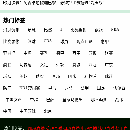
欧冠决赛：阿森纳想掀翻巴黎，必须把比赛拖进“高压战”
热门标签
1
NBA
消息资讯
足球
比赛
比赛集锦
欧冠
CBA
比赛录像
篮球
球员
观点评论
意甲
亚洲杯
主场
赛季
德甲
西甲
篮板
联赛
曼联
阿森纳
女足
进攻
曼城
亚冠
广东
球队
英超
助攻
客场
国米
利物浦
球迷
防守
NBA常规赛
皇马
罗马
法甲
国足
切尔西
中国女篮
中超
巴萨
皇家马德里
那不勒斯
战术
中国
中国篮球
北京
热门联赛：
NBA直播
英超直播
CBA直播
中超直播
法甲直播
德甲直