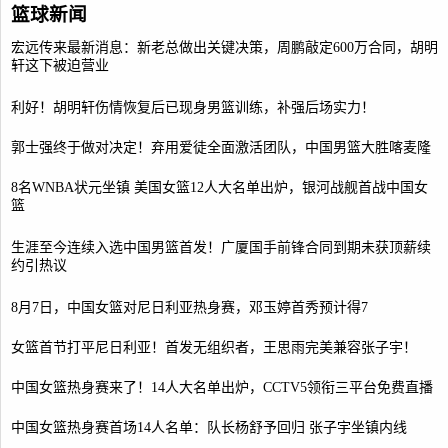
篮球新闻
宏远传来最新消息：新老总做出关键决策，周鹏敲定600万合同，胡明
轩这下被迫营业
利好！胡明轩伤情恢复后已现身男篮训练，补强后场实力！
郭士强终于做对决定！弃用爱徒全面激活团队，中国男篮大胜喀麦隆
8名WNBA状元坐镇 美国女篮12人大名单出炉，银河战舰首战中国女
篮
生涯至今连续入选中国男篮首发！广厦国手前锋合同到期未获顶薪续
约引热议
8月7日，中国女篮对尼日利亚热身赛，邓玉婷首秀预计得7
女篮首节打平尼日利亚！首发无组织者，王思雨完美兼容张子宇！
中国女篮热身赛来了！14人大名单出炉，CCTV5领衔三平台免费直播
中国女篮热身赛首场14人名单：队长杨舒予回归 张子宇坐镇内线