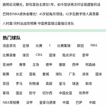
姚明近况曝光，卸任篮协主席仅1年，如今现状再次印证易建联的话
巴特尔NBA退休金曝光！45岁起每月领钱，62岁后数字惊人真羡慕
八村塁/河村出战世预赛 中国男篮错过最强日本队
热门球队
1
NBA
消息资讯
足球
比赛
比赛集锦
欧冠
CBA
比赛录像
球员
篮球
观点评论
意甲
亚洲杯
赛季
主场
德甲
曼联
西甲
阿森纳
联赛
女足
篮板
曼城
球队
广东
进攻
国米
亚冠
罗马
利物浦
英超
皇马
球迷
助攻
客场
国足
防守
切尔西
中国女篮
世界杯
NBA常规赛
法甲
皇家马德里
中国
巴萨
中超